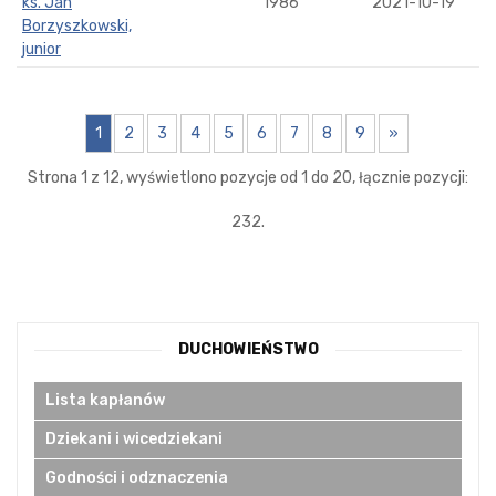
ks. Jan
1986
2021-10-19
Borzyszkowski,
junior
1
2
3
4
5
6
7
8
9
»
Strona 1 z 12, wyświetlono pozycje od 1 do 20, łącznie pozycji:
232.
DUCHOWIEŃSTWO
Lista kapłanów
Dziekani i wicedziekani
Godności i odznaczenia