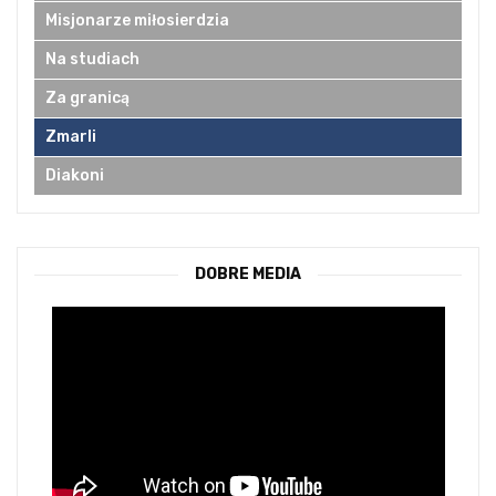
Misjonarze miłosierdzia
Na studiach
Za granicą
Zmarli
Diakoni
DOBRE MEDIA