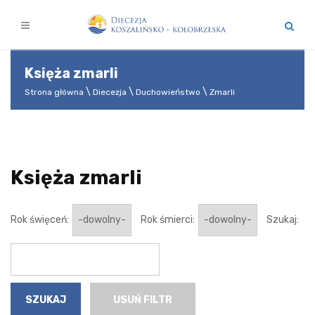
Księża zmarli
Strona główna
Diecezja
Duchowieństwo
Zmarli
Księża zmarli
Rok święceń:
Rok śmierci:
Szukaj:
USUŃ FILTR