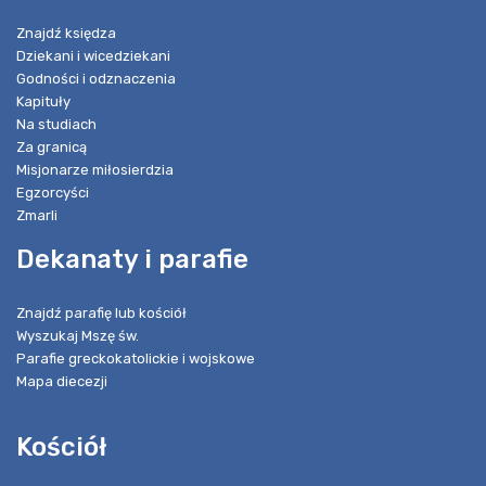
Znajdź księdza
Dziekani i wicedziekani
Godności i odznaczenia
Kapituły
Na studiach
Za granicą
Misjonarze miłosierdzia
Egzorcyści
Zmarli
Dekanaty i parafie
Znajdź parafię lub kościół
Wyszukaj Mszę św.
Parafie greckokatolickie i wojskowe
Mapa diecezji
Kościół