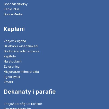
Gość Niedzielny
Radio Plus
Dobre Media
Kapłani
Znajdź księdza
Dziekani i wicedziekani
Godności i odznaczenia
Kapituły
Na studiach
Za granicą
Misjonarze miłosierdzia
Egzorcyści
Zmarli
Dekanaty i parafie
Znajdź parafię lub kościół
Wyszukaj Mszę św.