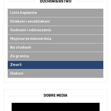
DUCHOWIEŃSTWO
Lista kapłanów
Dziekani i wicedziekani
Godności i odznaczenia
Misjonarze miłosierdzia
Na studiach
Za granicą
Zmarli
Diakoni
DOBRE MEDIA