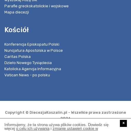
Parafie greckokatolickie i wojskowe
Mapa diecezji
Kościół
Konferencja Episkopatu Polski
Nuncjatura Apostolska w Polsce
Caritas Polska
Dzieło Nowego Tysiąclecia
Katolicka Agencja Informacyjna
Vatican News - po polsku
Copyright © DiecezjaKoszalin.pl - Wszelkie prawa zastrzeżone
2026
x
Informujemy, że ta strona używa plików cookies. Dowiedz się
więcej
o celu ich używania
i
zmianie ustawień cookie w