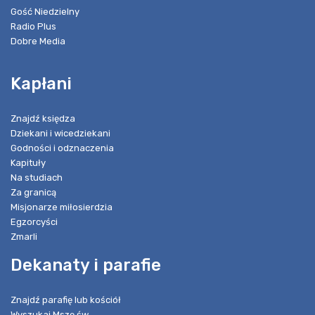
Gość Niedzielny
Radio Plus
Dobre Media
Kapłani
Znajdź księdza
Dziekani i wicedziekani
Godności i odznaczenia
Kapituły
Na studiach
Za granicą
Misjonarze miłosierdzia
Egzorcyści
Zmarli
Dekanaty i parafie
Znajdź parafię lub kościół
Wyszukaj Mszę św.