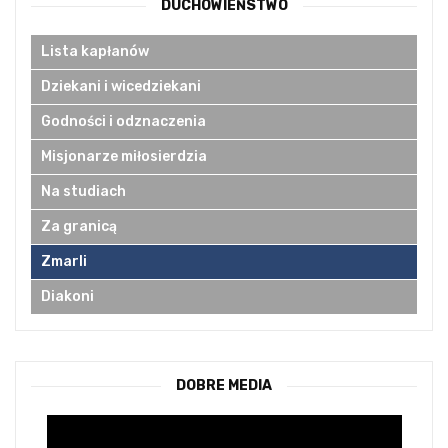
DUCHOWIEŃSTWO
Lista kapłanów
Dziekani i wicedziekani
Godności i odznaczenia
Misjonarze miłosierdzia
Na studiach
Za granicą
Zmarli
Diakoni
DOBRE MEDIA