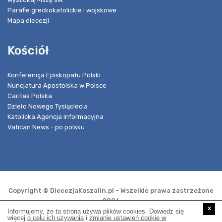
Parafie greckokatolickie i wojskowe
Mapa diecezji
Kościół
Konferencja Episkopatu Polski
Nuncjatura Apostolska w Polsce
Caritas Polska
Dzieło Nowego Tysiąclecia
Katolicka Agencja Informacyjna
Vatican News - po polsku
Copyright © DiecezjaKoszalin.pl - Wszelkie prawa zastrzeżone
2026
x
Informujemy, że ta strona używa plików cookies. Dowiedz się
więcej
o celu ich używania
i
zmianie ustawień cookie w