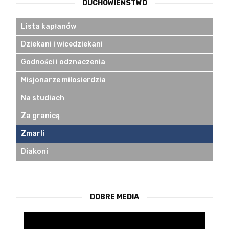
DUCHOWIEŃSTWO
Lista kapłanów
Dziekani i wicedziekani
Godności i odznaczenia
Misjonarze miłosierdzia
Na studiach
Za granicą
Zmarli
Diakoni
DOBRE MEDIA