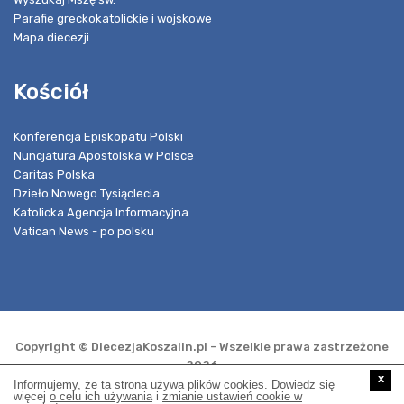
Parafie greckokatolickie i wojskowe
Mapa diecezji
Kościół
Konferencja Episkopatu Polski
Nuncjatura Apostolska w Polsce
Caritas Polska
Dzieło Nowego Tysiąclecia
Katolicka Agencja Informacyjna
Vatican News - po polsku
Copyright © DiecezjaKoszalin.pl - Wszelkie prawa zastrzeżone
2026
x
Informujemy, że ta strona używa plików cookies. Dowiedz się
więcej
o celu ich używania
i
zmianie ustawień cookie w