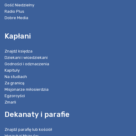
Gość Niedzielny
Radio Plus
Dobre Media
Kapłani
Znajdź księdza
Dziekani i wicedziekani
Godności i odznaczenia
Kapituły
Na studiach
Za granicą
Misjonarze miłosierdzia
Egzorcyści
Zmarli
Dekanaty i parafie
Znajdź parafię lub kościół
Wyszukaj Mszę św.