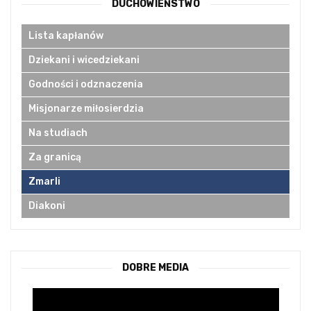
DUCHOWIEŃSTWO
Lista kapłanów
Dziekani i wicedziekani
Godności i odznaczenia
Misjonarze miłosierdzia
Na studiach
Za granicą
Zmarli
Diakoni
DOBRE MEDIA