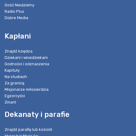
Gość Niedzielny
Radio Plus
Dobre Media
Kapłani
Znajdź księdza
Dziekani i wicedziekani
Godności i odznaczenia
Kapituły
Na studiach
Za granicą
Misjonarze miłosierdzia
Egzorcyści
Zmarli
Dekanaty i parafie
Znajdź parafię lub kościół
Wyszukaj Mszę św.