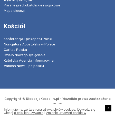
Parafie greckokatolickie i wojskowe
Mapa diecezji
Kościół
Konferencja Episkopatu Polski
Nuncjatura Apostolska w Polsce
Caritas Polska
Dzieło Nowego Tysiąclecia
Katolicka Agencja Informacyjna
Vatican News - po polsku
Copyright © DiecezjaKoszalin.pl - Wszelkie prawa zastrzeżone
2026
x
Informujemy, że ta strona używa plików cookies. Dowiedz się
więcej
o celu ich używania
i
zmianie ustawień cookie w