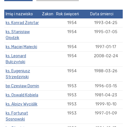
Imię i nazwisko
Zakon
Rok święceń
Data śmierci
ks. Konrad Zołotar
1954
1993-04-25
ks. Stanisław
1954
1995-07-05
Głodzik
ks. Maciej Małecki
1954
1997-01-17
ks. Leonard
1954
2008-02-24
Bulczyński
ks. Eugeniusz
1954
1988-03-26
Strzedziński
bp Czesław Domin
1953
1996-03-15
ks. Oswald Kobiela
1953
1981-04-23
ks. Alojzy Wyciślik
1953
1999-10-10
ks. Fortunat
1953
1997-01-09
Sosnowski