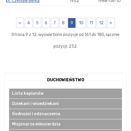
ks. Czesław Berka
1952
1988-06-10
«
4
5
6
7
8
9
10
11
12
»
Strona 9 z 12, wyświetlono pozycje od 161 do 180, łącznie
pozycji: 232.
DUCHOWIEŃSTWO
Lista kapłanów
Dziekani i wicedziekani
Godności i odznaczenia
Misjonarze miłosierdzia