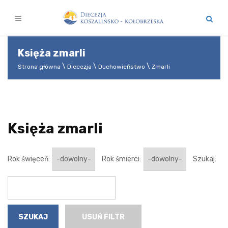
Księża zmarli
Strona główna
Diecezja
Duchowieństwo
Zmarli
Księża zmarli
Rok święceń:
Rok śmierci:
Szukaj:
USUŃ FILTR