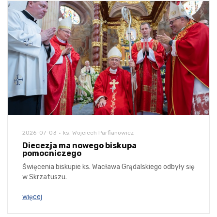
2026-07-03
ks. Wojciech Parfianowicz
Diecezja ma nowego biskupa
pomocniczego
Święcenia biskupie ks. Wacława Grądalskiego odbyły się
w Skrzatuszu.
więcej