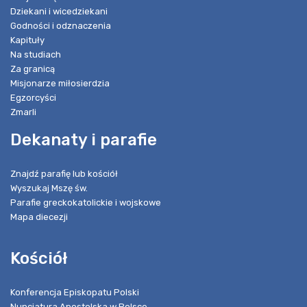
Dziekani i wicedziekani
Godności i odznaczenia
Kapituły
Na studiach
Za granicą
Misjonarze miłosierdzia
Egzorcyści
Zmarli
Dekanaty i parafie
Znajdź parafię lub kościół
Wyszukaj Mszę św.
Parafie greckokatolickie i wojskowe
Mapa diecezji
Kościół
Konferencja Episkopatu Polski
Nuncjatura Apostolska w Polsce