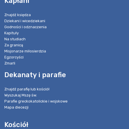
Kapłani
Znajdź księdza
Dziekani i wicedziekani
Godności i odznaczenia
Kapituły
Na studiach
Za granicą
Misjonarze miłosierdzia
Egzorcyści
Zmarli
Dekanaty i parafie
Znajdź parafię lub kościół
Wyszukaj Mszę św.
Parafie greckokatolickie i wojskowe
Mapa diecezji
Kościół