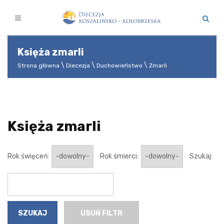
Księża zmarli
Strona główna
Diecezja
Duchowieństwo
Zmarli
Księża zmarli
Rok święceń:
Rok śmierci:
Szukaj:
USUŃ FILTR