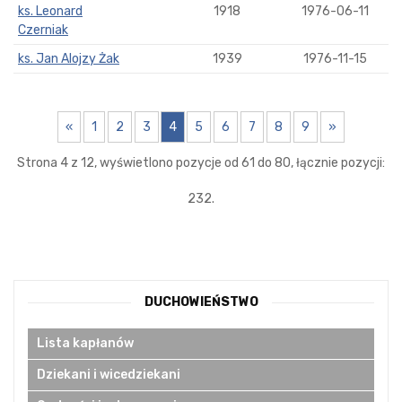
ks. Leonard
1918
1976-06-11
Czerniak
ks. Jan Alojzy Żak
1939
1976-11-15
«
1
2
3
4
5
6
7
8
9
»
Strona 4 z 12, wyświetlono pozycje od 61 do 80, łącznie pozycji:
232.
DUCHOWIEŃSTWO
Lista kapłanów
Dziekani i wicedziekani