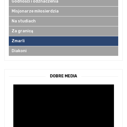
Godności i odznaczenia
Misjonarze miłosierdzia
Na studiach
Za granicą
Zmarli
Diakoni
DOBRE MEDIA