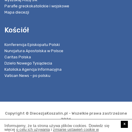
Parafie greckokatolickie i wojskowe
Mapa diecezji
Kościół
Konferencja Episkopatu Polski
Nuncjatura Apostolska w Polsce
Caritas Polska
Dzieło Nowego Tysiąclecia
Katolicka Agencja Informacyjna
Vatican News - po polsku
Copyright © DiecezjaKoszalin.pl - Wszelkie prawa zastrzeżone
2026
x
Informujemy, że ta strona używa plików cookies. Dowiedz się
więcej
o celu ich używania
i
zmianie ustawień cookie w