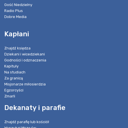
Gość Niedzielny
Radio Plus
Dobre Media
Kapłani
Znajdź księdza
Dziekani i wicedziekani
Godności i odznaczenia
Kapituły
Na studiach
Za granicą
Misjonarze miłosierdzia
Egzorcyści
Zmarli
Dekanaty i parafie
Znajdź parafię lub kościół
Wyszukaj Mszę św.