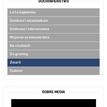
DUCHOWIEŃSTWO
Lista kapłanów
Dziekani i wicedziekani
Godności i odznaczenia
Misjonarze miłosierdzia
Na studiach
Za granicą
Zmarli
Diakoni
DOBRE MEDIA