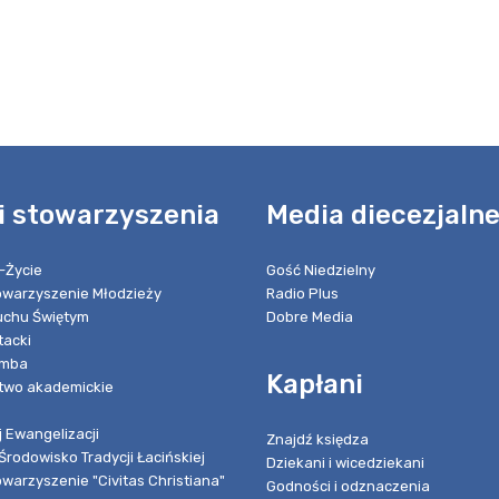
i stowarzyszenia
Media diecezjaln
-Życie
Gość Niedzielny
towarzyszenie Młodzieży
Radio Plus
chu Świętym
Dobre Media
tacki
umba
Kapłani
two akademickie
 Ewangelizacji
Znajdź księdza
Środowisko Tradycji Łacińskiej
Dziekani i wicedziekani
owarzyszenie "Civitas Christiana"
Godności i odznaczenia