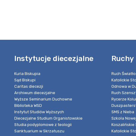
Instytucje diecezjalne
Ruchy 
Kuria Biskupia
Ruch Światło
Sąd Biskupi
Katolickie S
Caritas diecezji
Odnowa w Du
Archiwum diecezjalne
Ruch Szensz
Wyższe Seminarium Duchowne
Rycerze Kol
Biblioteka WSD
Duszpasters
Instytut Studiów Wyższych
SMS z Nieba
Diecezjalne Studium Organistowskie
Szkoła Nowej
Studia podyplomowe z teologii
Koszalińskie 
Sanktuarium w Skrzatuszu
Katolickie St