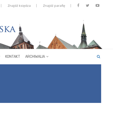
Znajdź księdza
Znajdź parafię
KONTAKT
ARCHIWALIA