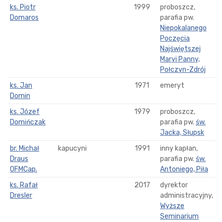
ks. Piotr
1999
proboszcz,
Domaros
parafia pw.
Niepokalanego
Poczęcia
Najświętszej
Maryi Panny,
Połczyn-Zdrój
ks. Jan
1971
emeryt
Domin
ks. Józef
1979
proboszcz,
Domińczak
parafia pw.
św.
Jacka, Słupsk
br. Michał
kapucyni
1991
inny kapłan,
Draus
parafia pw.
św.
OFMCap.
Antoniego, Piła
ks. Rafał
2017
dyrektor
Dresler
administracyjny,
Wyższe
Seminarium