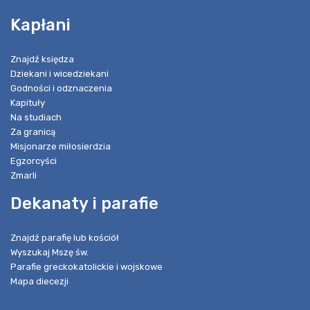
Kapłani
Znajdź księdza
Dziekani i wicedziekani
Godności i odznaczenia
Kapituły
Na studiach
Za granicą
Misjonarze miłosierdzia
Egzorcyści
Zmarli
Dekanaty i parafie
Znajdź parafię lub kościół
Wyszukaj Mszę św.
Parafie greckokatolickie i wojskowe
Mapa diecezji