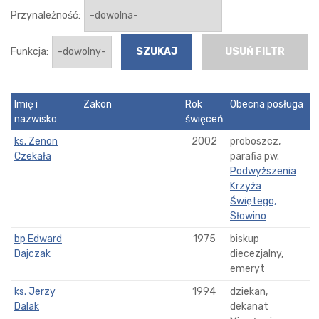
Przynależność:
Funkcja:
USUŃ FILTR
Imię i
Zakon
Rok
Obecna posługa
nazwisko
święceń
ks. Zenon
2002
proboszcz,
Czekała
parafia pw.
Podwyższenia
Krzyża
Świętego,
Słowino
bp Edward
1975
biskup
Dajczak
diecezjalny,
emeryt
ks. Jerzy
1994
dziekan,
Dalak
dekanat