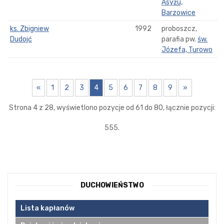
Asyżu,
Barzowice
ks. Zbigniew
1992
proboszcz,
Dudojć
parafia pw.
św.
Józefa, Turowo
«
1
2
3
4
5
6
7
8
9
»
Strona 4 z 28, wyświetlono pozycje od 61 do 80, łącznie pozycji:
555.
DUCHOWIEŃSTWO
Lista kapłanów