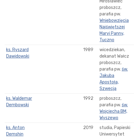
Mirosławiec
proboszcz,
parafia pw.
Wniebowzięcia
Najświętszej
Maryi Panny,
Tuczno
ks. Ryszard
1989
wicedziekan,
Dawidowski
dekanat Wałcz
proboszcz,
parafia pw.
św.
Jakuba
Apostoła,
Szwecja
ks. Waldemar
1992
proboszcz,
Dembowski
parafia pw.
św.
Wojciecha BM,
Wyszewo
ks. Anton
2019
studia, Papieski
Demshin
Uniwersytet