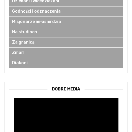
Dziekani i wicedziekani
Godności i odznaczenia
Misjonarze miłosierdzia
Na studiach
Za granicą
Zmarli
Diakoni
DOBRE MEDIA