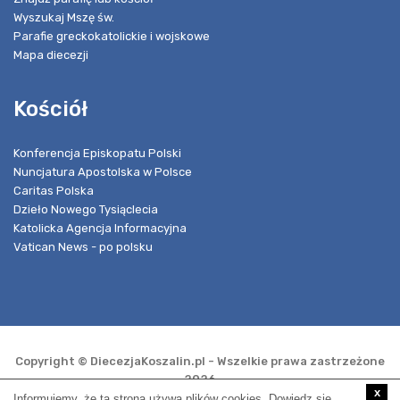
Wyszukaj Mszę św.
Parafie greckokatolickie i wojskowe
Mapa diecezji
Kościół
Konferencja Episkopatu Polski
Nuncjatura Apostolska w Polsce
Caritas Polska
Dzieło Nowego Tysiąclecia
Katolicka Agencja Informacyjna
Vatican News - po polsku
Copyright © DiecezjaKoszalin.pl - Wszelkie prawa zastrzeżone
2026
x
Informujemy, że ta strona używa plików cookies. Dowiedz się