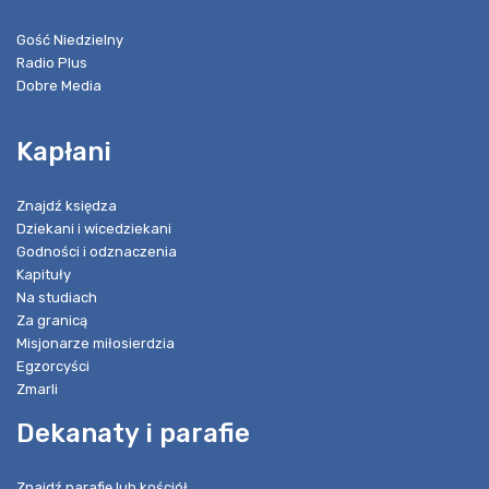
Gość Niedzielny
Radio Plus
Dobre Media
Kapłani
Znajdź księdza
Dziekani i wicedziekani
Godności i odznaczenia
Kapituły
Na studiach
Za granicą
Misjonarze miłosierdzia
Egzorcyści
Zmarli
Dekanaty i parafie
Znajdź parafię lub kościół