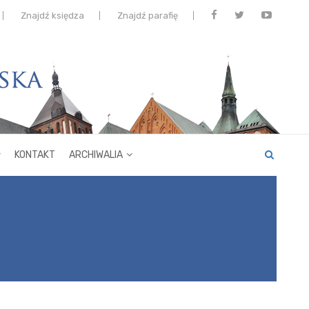
Znajdź księdza
Znajdź parafię
KONTAKT
ARCHIWALIA