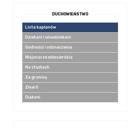
DUCHOWIEŃSTWO
Lista kapłanów
Dziekani i wicedziekani
Godności i odznaczenia
Misjonarze miłosierdzia
Na studiach
Za granicą
Zmarli
Diakoni