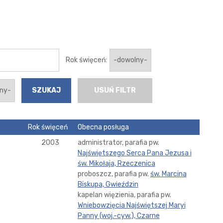
Rok święceń:
USUŃ FILTR
Rok święceń
Obecna posługa
2003
administrator, parafia pw.
Najświętszego Serca Pana Jezusa i
św. Mikołaja, Rzeczenica
proboszcz, parafia pw.
św. Marcina
Biskupa, Gwieździn
kapelan więzienia, parafia pw.
Wniebowzięcia Najświętszej Maryi
Panny (woj.-cyw.), Czarne