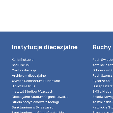
Instytucje diecezjalne
Ruchy 
Kuria Biskupia
Ruch Światło
Sąd Biskupi
Katolickie S
Caritas diecezji
Odnowa w Du
Archiwum diecezjalne
Ruch Szensz
Wyższe Seminarium Duchowne
Rycerze Kol
Biblioteka WSD
Duszpasters
Instytut Studiów Wyższych
SMS z Nieba
Diecezjalne Studium Organistowskie
Szkoła Nowej
Studia podyplomowe z teologii
Koszalińskie 
Sanktuarium w Skrzatuszu
Katolickie St
Sanktuarium na Górze Chełmskiej
Stowarzyszen