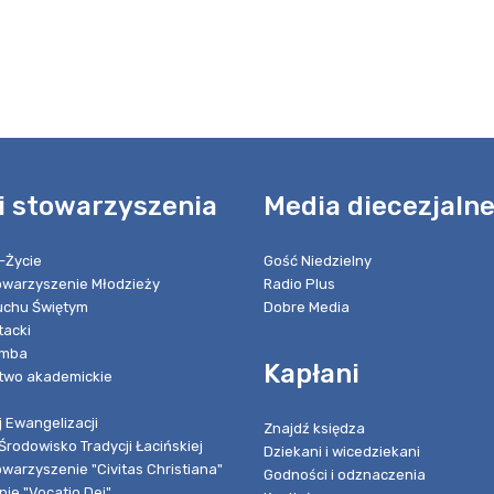
i stowarzyszenia
Media diecezjaln
-Życie
Gość Niedzielny
towarzyszenie Młodzieży
Radio Plus
chu Świętym
Dobre Media
tacki
umba
Kapłani
two akademickie
 Ewangelizacji
Znajdź księdza
Środowisko Tradycji Łacińskiej
Dziekani i wicedziekani
owarzyszenie "Civitas Christiana"
Godności i odznaczenia
ie "Vocatio Dei"