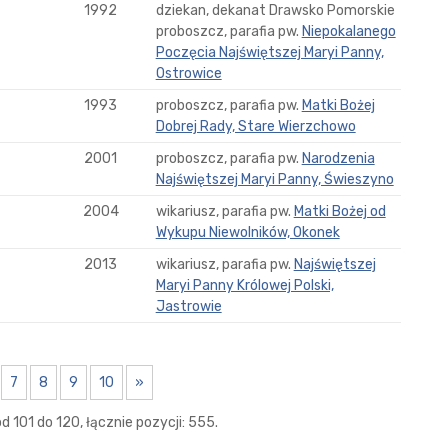
1992
dziekan, dekanat Drawsko Pomorskie
proboszcz, parafia pw.
Niepokalanego
Poczęcia Najświętszej Maryi Panny,
Ostrowice
1993
proboszcz, parafia pw.
Matki Bożej
Dobrej Rady, Stare Wierzchowo
2001
proboszcz, parafia pw.
Narodzenia
Najświętszej Maryi Panny, Świeszyno
2004
wikariusz, parafia pw.
Matki Bożej od
Wykupu Niewolników, Okonek
2013
wikariusz, parafia pw.
Najświętszej
Maryi Panny Królowej Polski,
Jastrowie
7
8
9
10
»
 101 do 120, łącznie pozycji: 555.