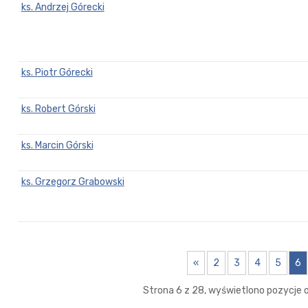
ks. Andrzej Górecki
ks. Piotr Górecki
ks. Robert Górski
ks. Marcin Górski
ks. Grzegorz Grabowski
«
2
3
4
5
6
Strona 6 z 28, wyświetlono pozycje od