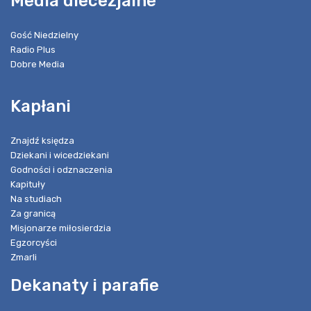
Media diecezjalne
Gość Niedzielny
Radio Plus
Dobre Media
Kapłani
Znajdź księdza
Dziekani i wicedziekani
Godności i odznaczenia
Kapituły
Na studiach
Za granicą
Misjonarze miłosierdzia
Egzorcyści
Zmarli
Dekanaty i parafie