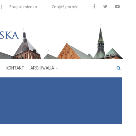
Znajdź księdza
Znajdź parafię
KONTAKT
ARCHIWALIA