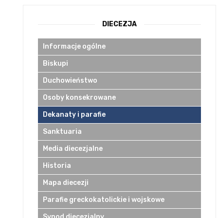
DIECEZJA
Informacje ogólne
Biskupi
Duchowieństwo
Osoby konsekrowane
Dekanaty i parafie
Sanktuaria
Media diecezjalne
Historia
Mapa diecezji
Parafie greckokatolickie i wojskowe
Synod diecezjalny