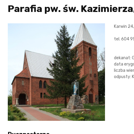
Parafia pw. św. Kazimierza
Karwin 24,
tel. 604 
dekanat: 
data eryg
liczba wie
odpusty: 