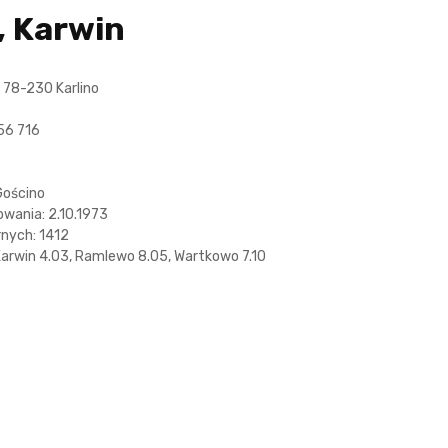
, Karwin
 78-230 Karlino
956 716
Gościno
owania: 2.10.1973
rnych: 1412
Karwin 4.03, Ramlewo 8.05, Wartkowo 7.10