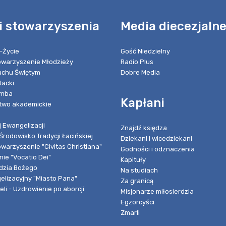
i stowarzyszenia
Media diecezjaln
-Życie
Gość Niedzielny
towarzyszenie Młodzieży
Radio Plus
chu Świętym
Dobre Media
tacki
umba
Kapłani
two akademickie
 Ewangelizacji
Znajdź księdza
Środowisko Tradycji Łacińskiej
Dziekani i wicedziekani
owarzyszenie "Civitas Christiana"
Godności i odznaczenia
ie "Vocatio Dei"
Kapituły
dzia Bożego
Na studiach
elizacyjny "Miasto Pana"
Za granicą
li - Uzdrowienie po aborcji
Misjonarze miłosierdzia
Egzorcyści
Zmarli