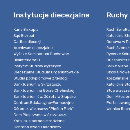
Instytucje diecezjalne
Ruchy 
Kuria Biskupia
Ruch Światło
Sąd Biskupi
Katolickie S
Caritas diecezji
Odnowa w Du
Archiwum diecezjalne
Ruch Szensz
Wyższe Seminarium Duchowne
Rycerze Kol
Biblioteka WSD
Duszpasters
Instytut Studiów Wyższych
SMS z Nieba
Diecezjalne Studium Organistowskie
Szkoła Nowej
Studia podyplomowe z teologii
Koszalińskie 
Sanktuarium w Skrzatuszu
Katolickie St
Sanktuarium na Górze Chełmskiej
Stowarzyszen
Sanktuarium św. Józefa w Słupsku
Dom Miłosier
Centrum Edukacyjno-Formacyjne
Portal ewang
Ośrodek Wczasowy "Pleśna Park"
Winnica Rache
Dom Pielgrzyma w Skrzatuszu
Katolickie poradnie rodzinne
Ochrona dzieci i młodzieży