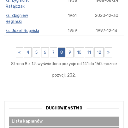
ks. Zygmunt
1938
1988-08-24
Ratajczak
ks. Zbigniew
1961
2020-12-30
Regliński
ks. Józef Rogiński
1959
1997-12-13
«
4
5
6
7
8
9
10
11
12
»
Strona 8 z 12, wyświetlono pozycje od 141 do 160, łącznie
pozycji: 232.
DUCHOWIEŃSTWO
Lista kapłanów