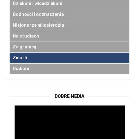
Dziekani i wicedziekani
Godności i odznaczenia
Misjonarze miłosierdzia
Na studiach
Za granicą
Zmarli
Diakoni
DOBRE MEDIA