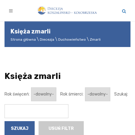
Księża zmarli
Strona główna
Diecezja
Duchowieństwo
Zmarli
Księża zmarli
Rok święceń:
Rok śmierci:
Szukaj:
USUŃ FILTR