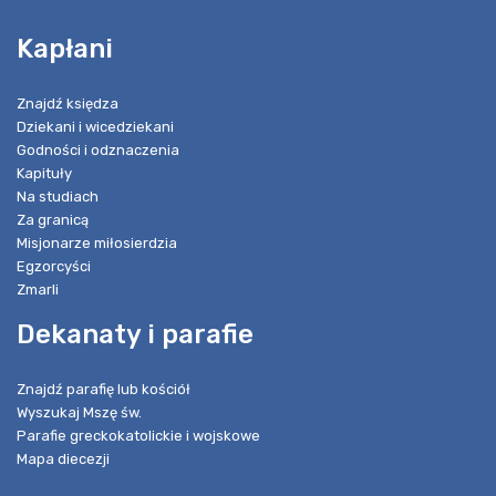
Kapłani
Znajdź księdza
Dziekani i wicedziekani
Godności i odznaczenia
Kapituły
Na studiach
Za granicą
Misjonarze miłosierdzia
Egzorcyści
Zmarli
Dekanaty i parafie
Znajdź parafię lub kościół
Wyszukaj Mszę św.
Parafie greckokatolickie i wojskowe
Mapa diecezji