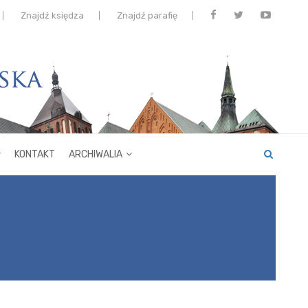
Znajdź księdza
Znajdź parafię
KONTAKT
ARCHIWALIA