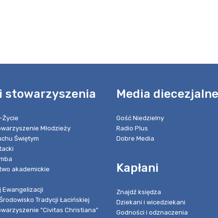
i stowarzyszenia
Media diecezjaln
-Życie
Gość Niedzielny
towarzyszenie Młodzieży
Radio Plus
chu Świętym
Dobre Media
tacki
umba
Kapłani
two akademickie
 Ewangelizacji
Znajdź księdza
Środowisko Tradycji Łacińskiej
Dziekani i wicedziekani
owarzyszenie "Civitas Christiana"
Godności i odznaczenia