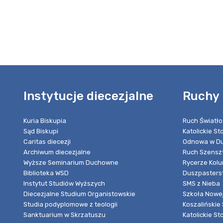
Instytucje diecezjalne
Ruchy 
Kuria Biskupia
Ruch Światło
Sąd Biskupi
Katolickie S
Caritas diecezji
Odnowa w Du
Archiwum diecezjalne
Ruch Szensz
Wyższe Seminarium Duchowne
Rycerze Kol
Biblioteka WSD
Duszpasters
Instytut Studiów Wyższych
SMS z Nieba
Diecezjalne Studium Organistowskie
Szkoła Nowej
Studia podyplomowe z teologii
Koszalińskie 
Sanktuarium w Skrzatuszu
Katolickie St