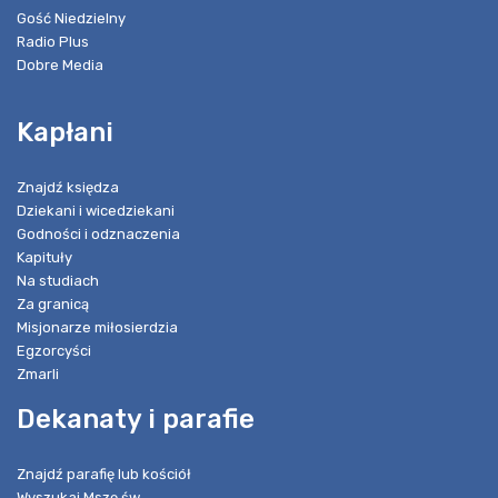
Gość Niedzielny
Radio Plus
Dobre Media
Kapłani
Znajdź księdza
Dziekani i wicedziekani
Godności i odznaczenia
Kapituły
Na studiach
Za granicą
Misjonarze miłosierdzia
Egzorcyści
Zmarli
Dekanaty i parafie
Znajdź parafię lub kościół
Wyszukaj Mszę św.