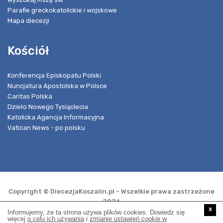
Parafie greckokatolickie i wojskowe
Mapa diecezji
Kościół
Konferencja Episkopatu Polski
Nuncjatura Apostolska w Polsce
Caritas Polska
Dzieło Nowego Tysiąclecia
Katolicka Agencja Informacyjna
Vatican News - po polsku
Copyright © DiecezjaKoszalin.pl - Wszelkie prawa zastrzeżone
2026
x
Informujemy, że ta strona używa plików cookies. Dowiedz się
więcej
o celu ich używania
i
zmianie ustawień cookie w