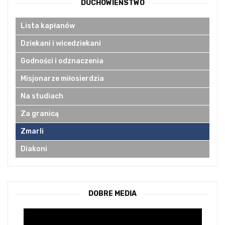
DUCHOWIEŃSTWO
Lista kapłanów
Dziekani i wicedziekani
Godności i odznaczenia
Misjonarze miłosierdzia
Na studiach
Za granicą
Zmarli
Diakoni
DOBRE MEDIA