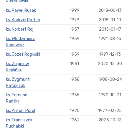
Ruszkowski
ks. Paweł Rusak
1999
2018-06-13
ks. Andrzej Rother
1979
2018-01-10
ks. Norbert Roj
1957
2015-01-17
ks. Włodzimierz
1959
1991-08-15
Rogowicz
ks. Józef Rogiński
1959
1997-12-13
ks. Zbigniew
1961
2020-12-30
Regliński
ks. Zygmunt
1938
1988-08-24
Ratajczak
ks. Edmund
1955
1990-10-31
Radtke
ks. Antoni Purol
1925
1977-03-25
ks. Franciszek
1962
2023-10-12
Puchalski