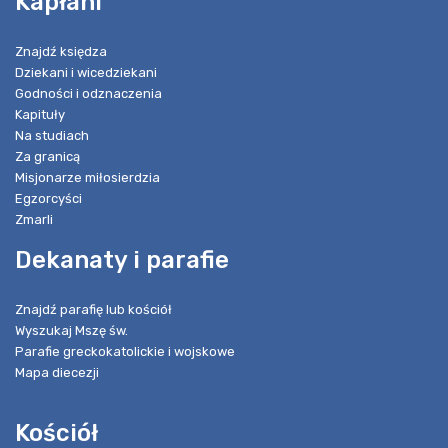
Kapłani
Znajdź księdza
Dziekani i wicedziekani
Godności i odznaczenia
Kapituły
Na studiach
Za granicą
Misjonarze miłosierdzia
Egzorcyści
Zmarli
Dekanaty i parafie
Znajdź parafię lub kościół
Wyszukaj Mszę św.
Parafie greckokatolickie i wojskowe
Mapa diecezji
Kościół