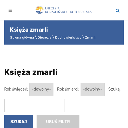
Księża zmarli
Strona główna
Diecezja
Duchowieństwo
Zmarli
Księża zmarli
Rok święceń:
Rok śmierci:
Szukaj:
USUŃ FILTR