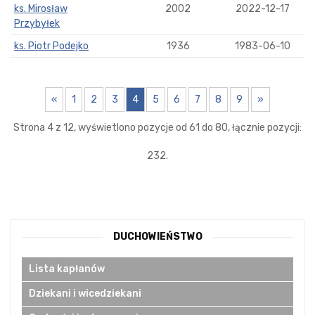
ks. Mirosław
2002
2022-12-17
Przybyłek
ks. Piotr Podejko
1936
1983-06-10
«
1
2
3
4
5
6
7
8
9
»
Strona 4 z 12, wyświetlono pozycje od 61 do 80, łącznie pozycji:
232.
DUCHOWIEŃSTWO
Lista kapłanów
Dziekani i wicedziekani