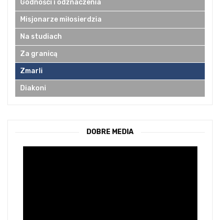
Godności i odznaczenia
Misjonarze miłosierdzia
Na studiach
Za granicą
Zmarli
Diakoni
DOBRE MEDIA