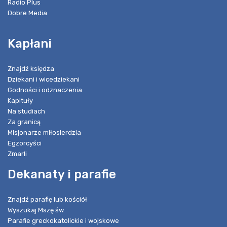
Radio Plus
Dobre Media
Kapłani
Znajdź księdza
Dziekani i wicedziekani
Godności i odznaczenia
Kapituły
Na studiach
Za granicą
Misjonarze miłosierdzia
Egzorcyści
Zmarli
Dekanaty i parafie
Znajdź parafię lub kościół
Wyszukaj Mszę św.
Parafie greckokatolickie i wojskowe