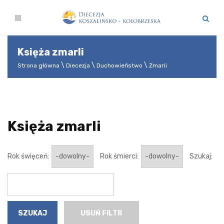
Księża zmarli
Strona główna
Diecezja
Duchowieństwo
Zmarli
Księża zmarli
Rok święceń:
Rok śmierci:
Szukaj:
USUŃ FILTR