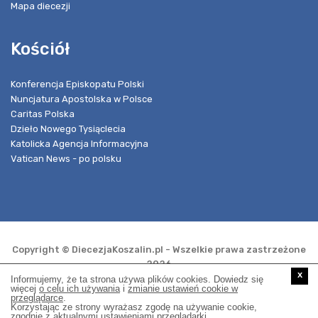
Mapa diecezji
Kościół
Konferencja Episkopatu Polski
Nuncjatura Apostolska w Polsce
Caritas Polska
Dzieło Nowego Tysiąclecia
Katolicka Agencja Informacyjna
Vatican News - po polsku
Copyright © DiecezjaKoszalin.pl - Wszelkie prawa zastrzeżone
2026
x
Informujemy, że ta strona używa plików cookies. Dowiedz się
więcej
o celu ich używania
i
zmianie ustawień cookie w
przeglądarce
.
Realizacja i opieka techniczna:
Korzystając ze strony wyrażasz zgodę na używanie cookie,
zgodnie z aktualnymi ustawieniami przeglądarki.