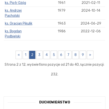
ks. Piotr Ożóg
1961
2021-02-11
ks. Andrzej
1979
2024-10-14
Pacholski
ks. Gracjan Pikulik
1963
2024-06-29
ks. Bogdan
1986
2022-12-06
Podbielski
«
1
2
3
4
5
6
7
8
9
»
Strona 2 z 12, wyświetlono pozycje od 21 do 40, łącznie pozycji:
232.
DUCHOWIEŃSTWO