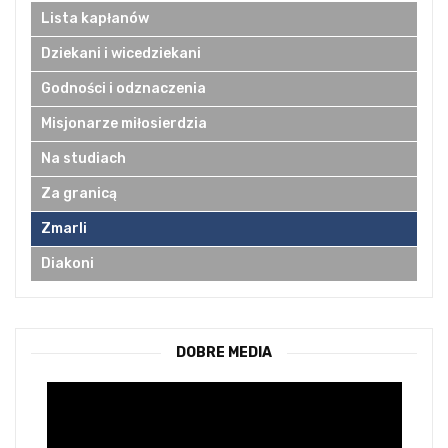
Lista kapłanów
Dziekani i wicedziekani
Godności i odznaczenia
Misjonarze miłosierdzia
Na studiach
Za granicą
Zmarli
Diakoni
DOBRE MEDIA