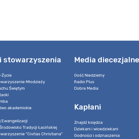
i stowarzyszenia
Media diecezjaln
-Życie
Gość Niedzielny
towarzyszenie Młodzieży
Radio Plus
chu Świętym
Dobre Media
tacki
umba
Kapłani
two akademickie
 Ewangelizacji
Znajdź księdza
Środowisko Tradycji Łacińskiej
Dziekani i wicedziekani
owarzyszenie "Civitas Christiana"
Godności i odznaczenia