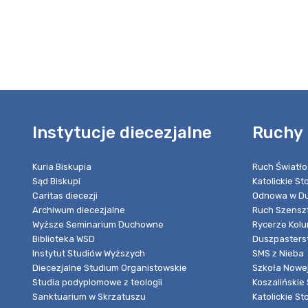
Instytucje diecezjalne
Ruchy 
Kuria Biskupia
Ruch Światło
Sąd Biskupi
Katolickie S
Caritas diecezji
Odnowa w Du
Archiwum diecezjalne
Ruch Szensz
Wyższe Seminarium Duchowne
Rycerze Kol
Biblioteka WSD
Duszpasters
Instytut Studiów Wyższych
SMS z Nieba
Diecezjalne Studium Organistowskie
Szkoła Nowej
Studia podyplomowe z teologii
Koszalińskie 
Sanktuarium w Skrzatuszu
Katolickie St