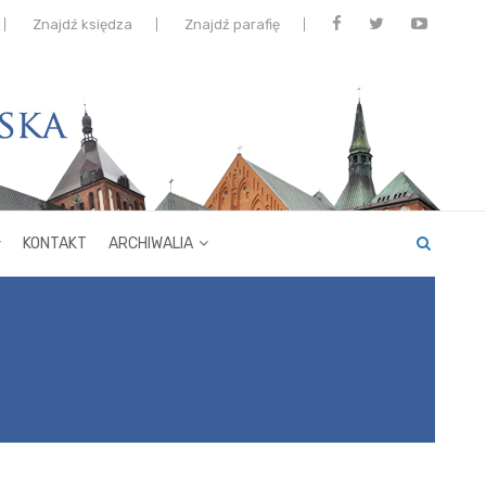
Znajdź księdza
Znajdź parafię
KONTAKT
ARCHIWALIA