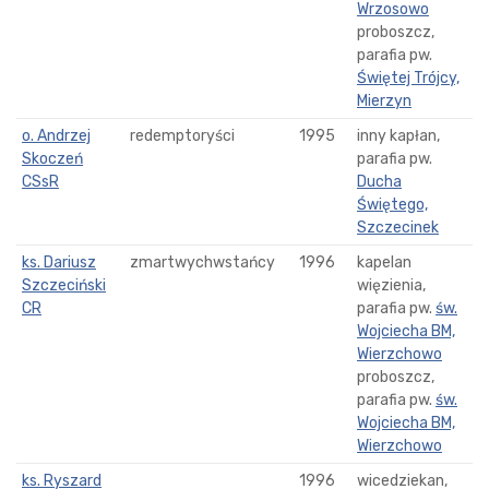
Wrzosowo
proboszcz,
parafia pw.
Świętej Trójcy,
Mierzyn
o. Andrzej
redemptoryści
1995
inny kapłan,
Skoczeń
parafia pw.
CSsR
Ducha
Świętego,
Szczecinek
ks. Dariusz
zmartwychwstańcy
1996
kapelan
Szczeciński
więzienia,
CR
parafia pw.
św.
Wojciecha BM,
Wierzchowo
proboszcz,
parafia pw.
św.
Wojciecha BM,
Wierzchowo
ks. Ryszard
1996
wicedziekan,