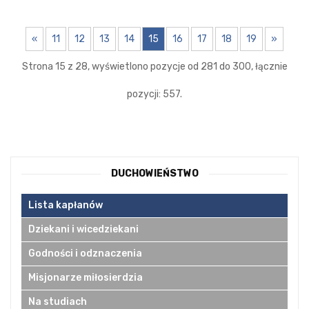
«
11
12
13
14
15
16
17
18
19
»
Strona 15 z 28, wyświetlono pozycje od 281 do 300, łącznie
pozycji: 557.
DUCHOWIEŃSTWO
Lista kapłanów
Dziekani i wicedziekani
Godności i odznaczenia
Misjonarze miłosierdzia
Na studiach