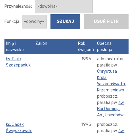
Przynależność:
Funkcja:
USUŃ FILTR
Imię i
Zakon
Rok
Obecna
nazwisko
święceń
posługa
ks. Piotr
1995
administrator,
Szczepaniuk
parafia pw.
Chrystusa
Króla
Wszechświata,
Krzemieniewo
proboszcz,
parafia pw.
św.
Bartłomieja
Ap., Uniechów
ks. Jacek
1995
proboszcz,
Święszkowski
parafia pw.
św.