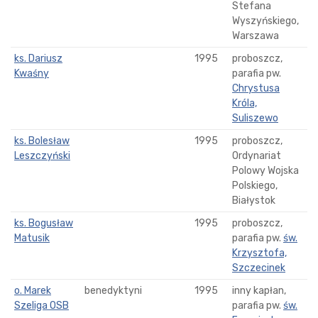
Stefana
Wyszyńskiego,
Warszawa
ks. Dariusz
1995
proboszcz,
Kwaśny
parafia pw.
Chrystusa
Króla,
Suliszewo
ks. Bolesław
1995
proboszcz,
Leszczyński
Ordynariat
Polowy Wojska
Polskiego,
Białystok
ks. Bogusław
1995
proboszcz,
Matusik
parafia pw.
św.
Krzysztofa,
Szczecinek
o. Marek
benedyktyni
1995
inny kapłan,
Szeliga OSB
parafia pw.
św.