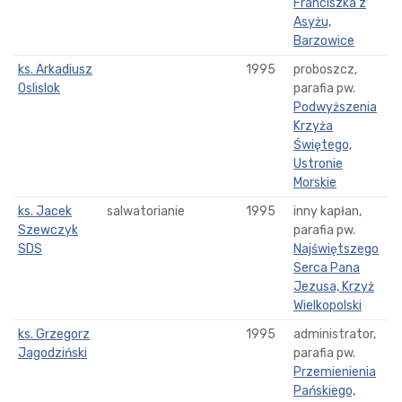
Franciszka z
Asyżu,
Barzowice
ks. Arkadiusz
1995
proboszcz,
Oslislok
parafia pw.
Podwyższenia
Krzyża
Świętego,
Ustronie
Morskie
ks. Jacek
salwatorianie
1995
inny kapłan,
Szewczyk
parafia pw.
SDS
Najświętszego
Serca Pana
Jezusa, Krzyż
Wielkopolski
ks. Grzegorz
1995
administrator,
Jagodziński
parafia pw.
Przemienienia
Pańskiego,