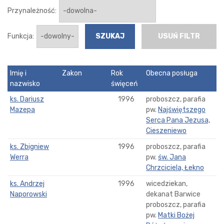
Przynależność:
Funkcja:
USUŃ FILTR
Imię i
Zakon
Rok
Obecna posługa
nazwisko
święceń
ks. Dariusz
1996
proboszcz, parafia
Mazepa
pw.
Najświętszego
Serca Pana Jezusa,
Cieszeniewo
ks. Zbigniew
1996
proboszcz, parafia
Werra
pw.
św. Jana
Chrzciciela, Łekno
ks. Andrzej
1996
wicedziekan,
Naporowski
dekanat Barwice
proboszcz, parafia
pw.
Matki Bożej