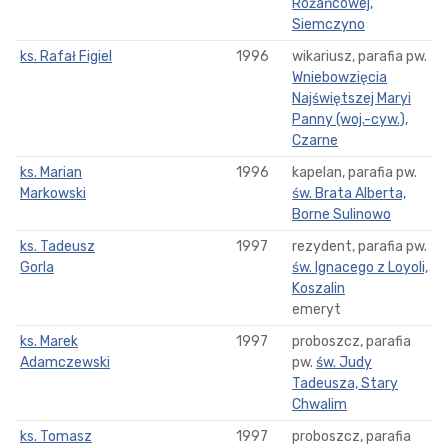
Różańcowej,
Siemczyno
ks. Rafał Figiel
1996
wikariusz, parafia pw.
Wniebowzięcia
Najświętszej Maryi
Panny (woj.-cyw.),
Czarne
ks. Marian
1996
kapelan, parafia pw.
Markowski
św. Brata Alberta,
Borne Sulinowo
ks. Tadeusz
1997
rezydent, parafia pw.
Gorla
św. Ignacego z Loyoli,
Koszalin
emeryt
ks. Marek
1997
proboszcz, parafia
Adamczewski
pw.
św. Judy
Tadeusza, Stary
Chwalim
ks. Tomasz
1997
proboszcz, parafia