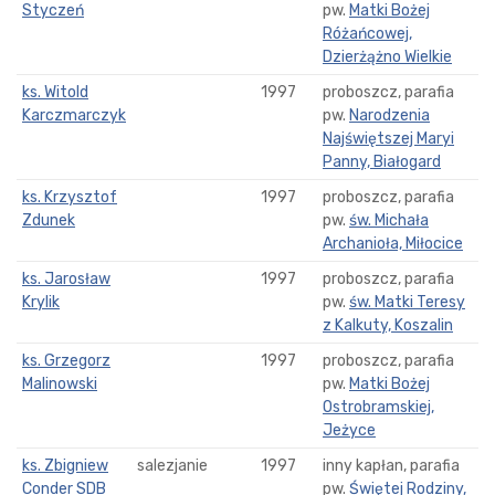
Styczeń
pw.
Matki Bożej
Różańcowej,
Dzierżążno Wielkie
ks. Witold
1997
proboszcz, parafia
Karczmarczyk
pw.
Narodzenia
Najświętszej Maryi
Panny, Białogard
ks. Krzysztof
1997
proboszcz, parafia
Zdunek
pw.
św. Michała
Archanioła, Miłocice
ks. Jarosław
1997
proboszcz, parafia
Krylik
pw.
św. Matki Teresy
z Kalkuty, Koszalin
ks. Grzegorz
1997
proboszcz, parafia
Malinowski
pw.
Matki Bożej
Ostrobramskiej,
Jeżyce
ks. Zbigniew
salezjanie
1997
inny kapłan, parafia
Conder SDB
pw.
Świętej Rodziny,