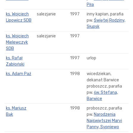
Piła
ks. Wojciech
salezjanie
1997
inny kapłan, parafia
Lipowicz SDB
pw.
Świętej Rodziny,
Słupsk
ks. Wojciech
salezjanie
1997
Mielewczyk
SDB
ks. Rafał
1997
urlop
Zabłoński
ks. Adam Paź
1998
wicedziekan,
dekanat Barwice
proboszcz, parafia
pw.
św. Stefana,
Barwice
ks. Mariusz
1998
proboszcz, parafia
Bąk
pw.
Narodzenia
Najświętszej Maryi
Panny, Sypniewo