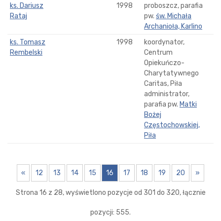
ks. Dariusz
1998
proboszcz, parafia
Rataj
pw.
św. Michała
Archanioła, Karlino
ks. Tomasz
1998
koordynator,
Rembelski
Centrum
Opiekuńczo-
Charytatywnego
Caritas, Piła
administrator,
parafia pw.
Matki
Bożej
Częstochowskiej,
Piła
«
12
13
14
15
16
17
18
19
20
»
Strona 16 z 28, wyświetlono pozycje od 301 do 320, łącznie
pozycji: 555.