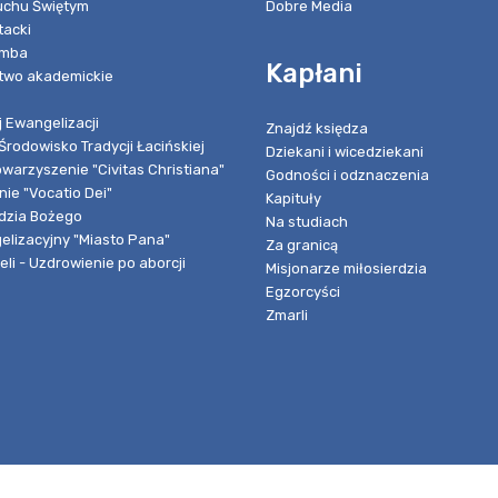
chu Świętym
Dobre Media
tacki
umba
Kapłani
two akademickie
 Ewangelizacji
Znajdź księdza
Środowisko Tradycji Łacińskiej
Dziekani i wicedziekani
owarzyszenie "Civitas Christiana"
Godności i odznaczenia
ie "Vocatio Dei"
Kapituły
dzia Bożego
Na studiach
elizacyjny "Miasto Pana"
Za granicą
li - Uzdrowienie po aborcji
Misjonarze miłosierdzia
Egzorcyści
Zmarli