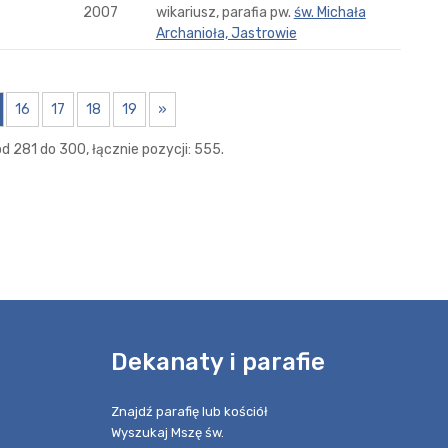
2007
wikariusz, parafia pw.
św. Michała
Archanioła, Jastrowie
16
17
18
19
»
d 281 do 300, łącznie pozycji: 555.
e
Dekanaty i parafie
Znajdź parafię lub kościół
Wyszukaj Mszę św.