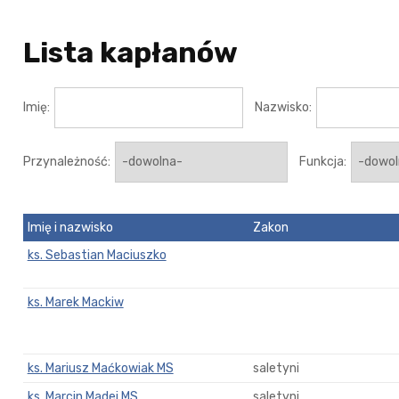
Lista kapłanów
Imię:
Nazwisko:
Przynależność:
Funkcja:
Imię i nazwisko
Zakon
ks. Sebastian Maciuszko
ks. Marek Mackiw
ks. Mariusz Maćkowiak MS
saletyni
ks. Marcin Madej MS
saletyni