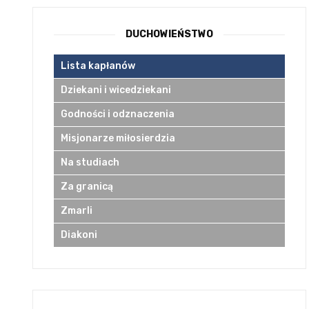
DUCHOWIEŃSTWO
Lista kapłanów
Dziekani i wicedziekani
Godności i odznaczenia
Misjonarze miłosierdzia
Na studiach
Za granicą
Zmarli
Diakoni