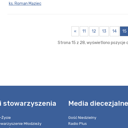
ks. Roman Maziec
«
11
12
13
14
15
Strona 15 z 28, wyświetlono pozycje o
i stowarzyszenia
Media diecezjaln
-Życie
Gość Niedzielny
towarzyszenie Młodzieży
Radio Plus