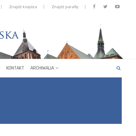
Znajdź księdza
Znajdź parafię
KONTAKT
ARCHIWALIA