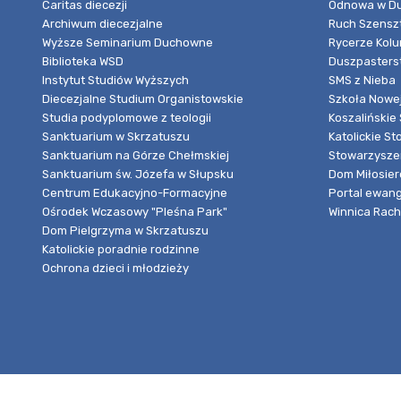
Caritas diecezji
Odnowa w Du
Archiwum diecezjalne
Ruch Szensz
Wyższe Seminarium Duchowne
Rycerze Kol
Biblioteka WSD
Duszpasters
Instytut Studiów Wyższych
SMS z Nieba
Diecezjalne Studium Organistowskie
Szkoła Nowej
Studia podyplomowe z teologii
Koszalińskie 
Sanktuarium w Skrzatuszu
Katolickie St
Sanktuarium na Górze Chełmskiej
Stowarzyszen
Sanktuarium św. Józefa w Słupsku
Dom Miłosier
Centrum Edukacyjno-Formacyjne
Portal ewang
Ośrodek Wczasowy "Pleśna Park"
Winnica Rache
Dom Pielgrzyma w Skrzatuszu
Katolickie poradnie rodzinne
Ochrona dzieci i młodzieży