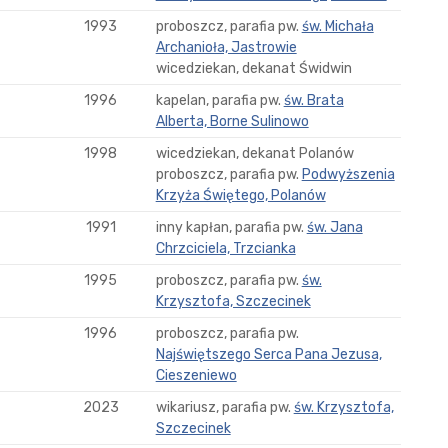
1993
proboszcz, parafia pw.
św. Michała
Archanioła, Jastrowie
wicedziekan, dekanat Świdwin
1996
kapelan, parafia pw.
św. Brata
Alberta, Borne Sulinowo
1998
wicedziekan, dekanat Polanów
proboszcz, parafia pw.
Podwyższenia
Krzyża Świętego, Polanów
1991
inny kapłan, parafia pw.
św. Jana
Chrzciciela, Trzcianka
1995
proboszcz, parafia pw.
św.
Krzysztofa, Szczecinek
1996
proboszcz, parafia pw.
Najświętszego Serca Pana Jezusa,
Cieszeniewo
2023
wikariusz, parafia pw.
św. Krzysztofa,
Szczecinek