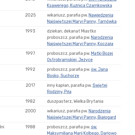
Ksawerego, Kuźnica Czarnkowska
2025
wikariusz, parafia pw.
Nawiedzenia
Najświętszej Maryi Panny, Tarnówka
1993
dziekan, dekanat Miastko
proboszcz, parafia pw.
Narodzenia
Najświętszej Maryi Panny, Koczała
1997
proboszcz, parafia pw.
Matki Bożej
Ostrobramskiej, Jeżyce
1992
proboszcz, parafia pw.
św. Jana
Bosko, Suchorze
2017
inny kapłan, parafia pw.
Świętej
Rodziny, Piła
1982
duszpasterz, Wielka Brytania
2000
wikariusz, parafia pw.
Narodzenia
Najświętszej Maryi Panny, Białogard
ni
1988
proboszcz, parafia pw.
św.
Maksymiliana Marii Kolbego, Darłowo