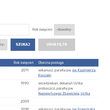
Rok święceń:
USUŃ FILTR
Rok święceń
Obecna posługa
2011
wikariusz, parafia pw.
św. Kazimierza,
Koszalin
1990
wicedziekan, dekanat Ustka
proboszcz, parafia pw.
Najświętszego Zbawiciela, Ustka
2009
2018
wikariusz, parafia pw.
św. Franciszka