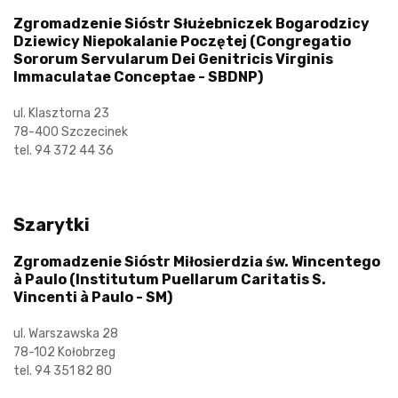
Zgromadzenie Sióstr Służebniczek Bogarodzicy
Dziewicy Niepokalanie Poczętej (Congregatio
Sororum Servularum Dei Genitricis Virginis
Immaculatae Conceptae - SBDNP)
ul. Klasztorna 23
78-400 Szczecinek
tel. 94 372 44 36
Szarytki
Zgromadzenie Sióstr Miłosierdzia św. Wincentego
à Paulo (Institutum Puellarum Caritatis S.
Vincenti à Paulo - SM)
ul. Warszawska 28
78-102 Kołobrzeg
tel. 94 351 82 80