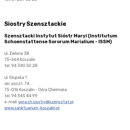
Siostry Szensztackie
Szensztacki Instytut Sióstr Maryi (Institutum
Schoenstattense Sororum Marialium - ISSM)
ul. Zielona 38
75-664 Koszalin
tel. 94 340 50 28
ul. Słupska 1
skr. poczt. 74
75-016 Koszalin - Góra Chełmska
tel. 94 345 44 99
e-mail:
gora.ch.siostry@szensztat.pl
www.sanktuarium-koszalin.pl