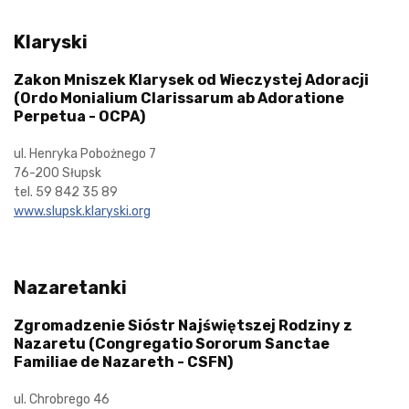
Klaryski
Zakon Mniszek Klarysek od Wieczystej Adoracji
(Ordo Monialium Clarissarum ab Adoratione
Perpetua - OCPA)
ul. Henryka Pobożnego 7
76-200 Słupsk
tel. 59 842 35 89
www.slupsk.klaryski.org
Nazaretanki
Zgromadzenie Sióstr Najświętszej Rodziny z
Nazaretu (Congregatio Sororum Sanctae
Familiae de Nazareth - CSFN)
ul. Chrobrego 46