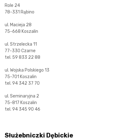
Role 24
78-331 Rąbino
ul. Macieja 28
75-668 Koszalin
ul. Strzelecka 11
77-330 Czarne
tel. 59 833 22 88
ul. Wojska Polskiego 13
75-701 Koszalin
tel. 94 342 37 70
ul. Seminaryjna 2
75-817 Koszalin
tel. 94 345 90 46
Służebniczki Dębickie