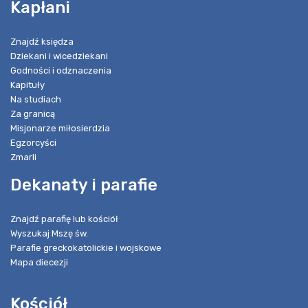
Kapłani
Znajdź księdza
Dziekani i wicedziekani
Godności i odznaczenia
Kapituły
Na studiach
Za granicą
Misjonarze miłosierdzia
Egzorcyści
Zmarli
Dekanaty i parafie
Znajdź parafię lub kościół
Wyszukaj Mszę św.
Parafie greckokatolickie i wojskowe
Mapa diecezji
Kościół