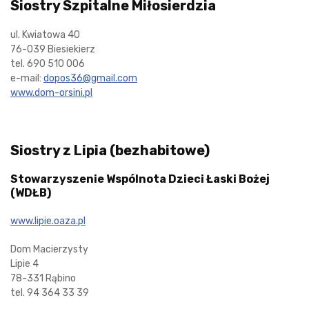
Siostry Szpitalne Miłosierdzia
ul. Kwiatowa 40
76-039 Biesiekierz
tel. 690 510 006
e-mail:
dopos36@gmail.com
www.dom-orsini.pl
Siostry z Lipia (bezhabitowe)
Stowarzyszenie Wspólnota Dzieci Łaski Bożej
(WDŁB)
www.lipie.oaza.pl
Dom Macierzysty
Lipie 4
78-331 Rąbino
tel. 94 364 33 39