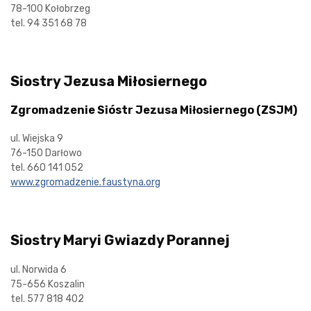
78-100 Kołobrzeg
tel. 94 351 68 78
Siostry Jezusa Miłosiernego
Zgromadzenie Sióstr Jezusa Miłosiernego (ZSJM)
ul. Wiejska 9
76-150 Darłowo
tel. 660 141 052
www.zgromadzenie.faustyna.org
Siostry Maryi Gwiazdy Porannej
ul. Norwida 6
75-656 Koszalin
tel. 577 818 402