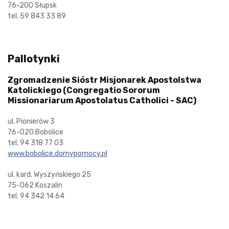
76-200 Słupsk
tel. 59 843 33 89
Pallotynki
Zgromadzenie Sióstr Misjonarek Apostolstwa
Katolickiego (Congregatio Sororum
Missionariarum Apostolatus Catholici - SAC)
ul. Pionierów 3
76-020 Bobolice
tel. 94 318 77 03
www.bobolice.domypomocy.pl
ul. kard. Wyszyńskiego 25
75-062 Koszalin
tel. 94 342 14 64