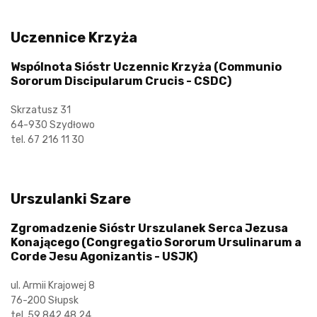
Uczennice Krzyża
Wspólnota Sióstr Uczennic Krzyża (Communio
Sororum Discipularum Crucis - CSDC)
Skrzatusz 31
64-930 Szydłowo
tel. 67 216 11 30
Urszulanki Szare
Zgromadzenie Sióstr Urszulanek Serca Jezusa
Konającego (Congregatio Sororum Ursulinarum a
Corde Jesu Agonizantis - USJK)
ul. Armii Krajowej 8
76-200 Słupsk
tel. 59 842 48 24