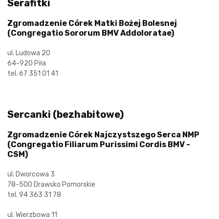
Serafitki
Zgromadzenie Córek Matki Bożej Bolesnej
(Congregatio Sororum BMV Addoloratae)
ul. Ludowa 20
64-920 Piła
tel. 67 351 01 41
Sercanki (bezhabitowe)
Zgromadzenie Córek Najczystszego Serca NMP
(Congregatio Filiarum Purissimi Cordis BMV -
CSM)
ul. Dworcowa 3
78-500 Drawsko Pomorskie
tel. 94 363 31 78
ul. Wierzbowa 11