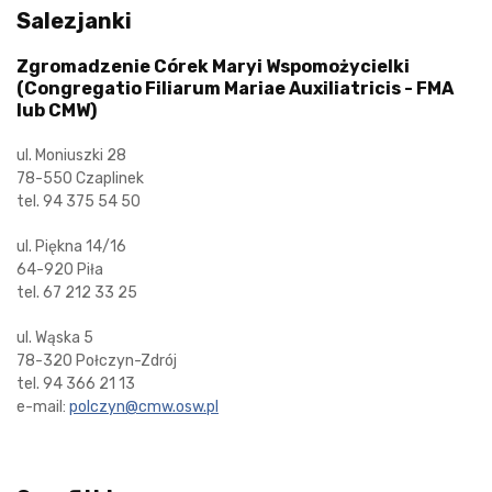
Salezjanki
Zgromadzenie Córek Maryi Wspomożycielki
(Congregatio Filiarum Mariae Auxiliatricis - FMA
lub CMW)
ul. Moniuszki 28
78-550 Czaplinek
tel. 94 375 54 50
ul. Piękna 14/16
64-920 Piła
tel. 67 212 33 25
ul. Wąska 5
78-320 Połczyn-Zdrój
tel. 94 366 21 13
e-mail:
polczyn@cmw.osw.pl