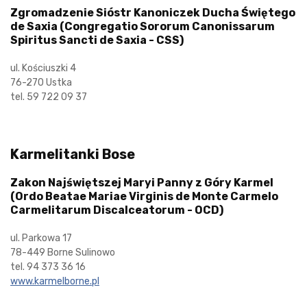
Zgromadzenie Sióstr Kanoniczek Ducha Świętego
de Saxia (Congregatio Sororum Canonissarum
Spiritus Sancti de Saxia - CSS)
ul. Kościuszki 4
76-270 Ustka
tel. 59 722 09 37
Karmelitanki Bose
Zakon Najświętszej Maryi Panny z Góry Karmel
(Ordo Beatae Mariae Virginis de Monte Carmelo
Carmelitarum Discalceatorum - OCD)
ul. Parkowa 17
78-449 Borne Sulinowo
tel. 94 373 36 16
www.karmelborne.pl