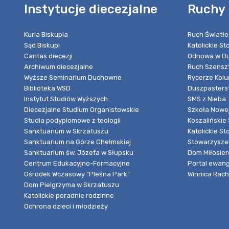
Instytucje diecezjalne
Ruchy 
Kuria Biskupia
Ruch Światło
Sąd Biskupi
Katolickie S
Caritas diecezji
Odnowa w Du
Archiwum diecezjalne
Ruch Szensz
Wyższe Seminarium Duchowne
Rycerze Kol
Biblioteka WSD
Duszpasters
Instytut Studiów Wyższych
SMS z Nieba
Diecezjalne Studium Organistowskie
Szkoła Nowej
Studia podyplomowe z teologii
Koszalińskie 
Sanktuarium w Skrzatuszu
Katolickie St
Sanktuarium na Górze Chełmskiej
Stowarzyszen
Sanktuarium św. Józefa w Słupsku
Dom Miłosier
Centrum Edukacyjno-Formacyjne
Portal ewang
Ośrodek Wczasowy "Pleśna Park"
Winnica Rache
Dom Pielgrzyma w Skrzatuszu
Katolickie poradnie rodzinne
Ochrona dzieci i młodzieży