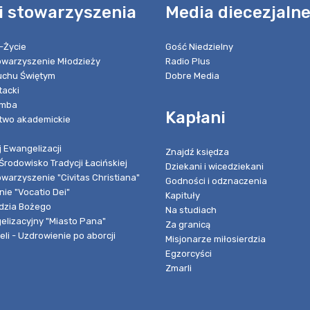
i stowarzyszenia
Media diecezjaln
-Życie
Gość Niedzielny
towarzyszenie Młodzieży
Radio Plus
chu Świętym
Dobre Media
tacki
umba
Kapłani
two akademickie
 Ewangelizacji
Znajdź księdza
Środowisko Tradycji Łacińskiej
Dziekani i wicedziekani
owarzyszenie "Civitas Christiana"
Godności i odznaczenia
ie "Vocatio Dei"
Kapituły
dzia Bożego
Na studiach
elizacyjny "Miasto Pana"
Za granicą
li - Uzdrowienie po aborcji
Misjonarze miłosierdzia
Egzorcyści
Zmarli