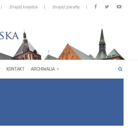
Znajdź księdza
Znajdź parafię
KONTAKT
ARCHIWALIA