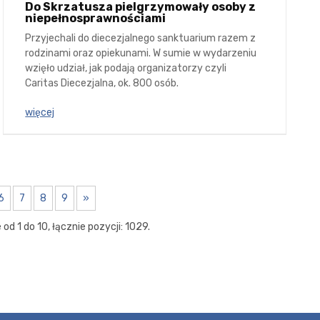
Do Skrzatusza pielgrzymowały osoby z
niepełnosprawnościami
Przyjechali do diecezjalnego sanktuarium razem z
rodzinami oraz opiekunami. W sumie w wydarzeniu
wzięło udział, jak podają organizatorzy czyli
Caritas Diecezjalna, ok. 800 osób.
więcej
6
7
8
9
»
od 1 do 10, łącznie pozycji: 1029.