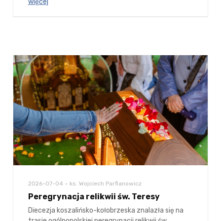
więcej
2026-07-04
ks. Wojciech Parfianowicz
Peregrynacja relikwii św. Teresy
Diecezja koszalińsko-kołobrzeska znalazła się na
trasie ogólnopolskiej peregrynacji relikwii św.