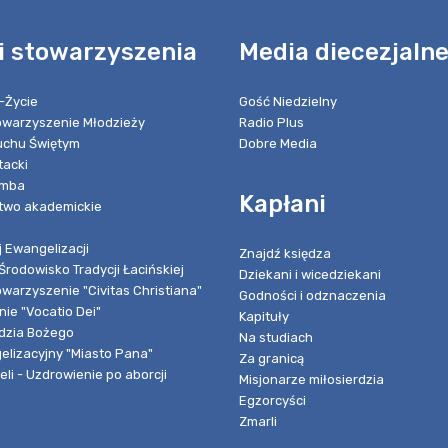
i stowarzyszenia
Media diecezjaln
-Życie
Gość Niedzielny
towarzyszenie Młodzieży
Radio Plus
chu Świętym
Dobre Media
tacki
umba
Kapłani
two akademickie
 Ewangelizacji
Znajdź księdza
Środowisko Tradycji Łacińskiej
Dziekani i wicedziekani
owarzyszenie "Civitas Christiana"
Godności i odznaczenia
ie "Vocatio Dei"
Kapituły
dzia Bożego
Na studiach
elizacyjny "Miasto Pana"
Za granicą
li - Uzdrowienie po aborcji
Misjonarze miłosierdzia
Egzorcyści
Zmarli