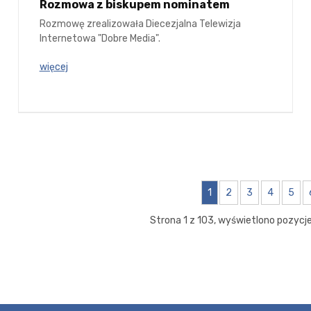
Rozmowa z biskupem nominatem
Rozmowę zrealizowała Diecezjalna Telewizja
Internetowa "Dobre Media".
więcej
1
2
3
4
5
Strona 1 z 103, wyświetlono pozycje 