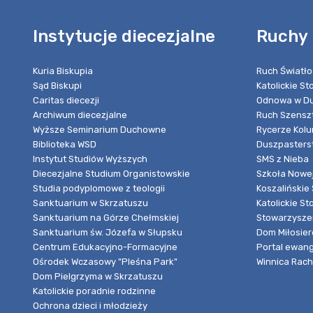
Instytucje diecezjalne
Ruchy 
Kuria Biskupia
Ruch Światło
Sąd Biskupi
Katolickie S
Caritas diecezji
Odnowa w Du
Archiwum diecezjalne
Ruch Szensz
Wyższe Seminarium Duchowne
Rycerze Kol
Biblioteka WSD
Duszpasters
Instytut Studiów Wyższych
SMS z Nieba
Diecezjalne Studium Organistowskie
Szkoła Nowej
Studia podyplomowe z teologii
Koszalińskie 
Sanktuarium w Skrzatuszu
Katolickie St
Sanktuarium na Górze Chełmskiej
Stowarzyszen
Sanktuarium św. Józefa w Słupsku
Dom Miłosier
Centrum Edukacyjno-Formacyjne
Portal ewang
Ośrodek Wczasowy "Pleśna Park"
Winnica Rache
Dom Pielgrzyma w Skrzatuszu
Katolickie poradnie rodzinne
Ochrona dzieci i młodzieży