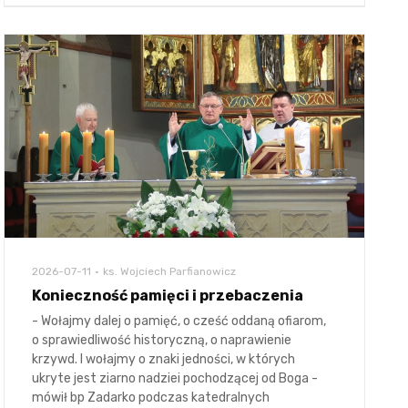
2026-07-11
ks. Wojciech Parfianowicz
Konieczność pamięci i przebaczenia
- Wołajmy dalej o pamięć, o cześć oddaną ofiarom,
o sprawiedliwość historyczną, o naprawienie
krzywd. I wołajmy o znaki jedności, w których
ukryte jest ziarno nadziei pochodzącej od Boga -
mówił bp Zadarko podczas katedralnych