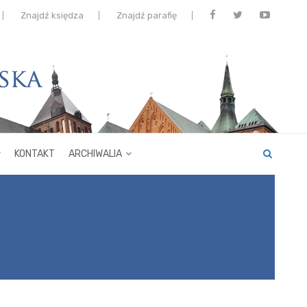
Znajdź księdza
Znajdź parafię
KONTAKT
ARCHIWALIA