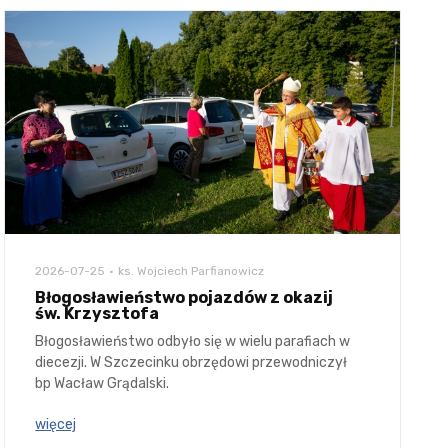
2026-07-25
ks. Wojciech Parfianowicz
Błogosławieństwo pojazdów z okazij
św. Krzysztofa
Błogosławieństwo odbyło się w wielu parafiach w
diecezji. W Szczecinku obrzędowi przewodniczył
bp Wacław Grądalski.
więcej