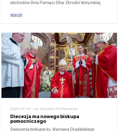
obchodów Dnia Pamięci Ofiar Zbrodni Wołyńskiej.
więcej
2026-07-03
ks. Wojciech Parfianowicz
Diecezja ma nowego biskupa
pomocniczego
Święcenia biskupie ks. Wacława Grądalskiego