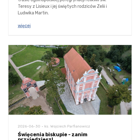
Teresy z Lisieux i jej świętych rodziców Zelii i
Ludwika Martin.
więcej
2026-06-30
ks. Wojciech Parfianowicz
Święcenia biskupie - zanim
przyjedziesz!