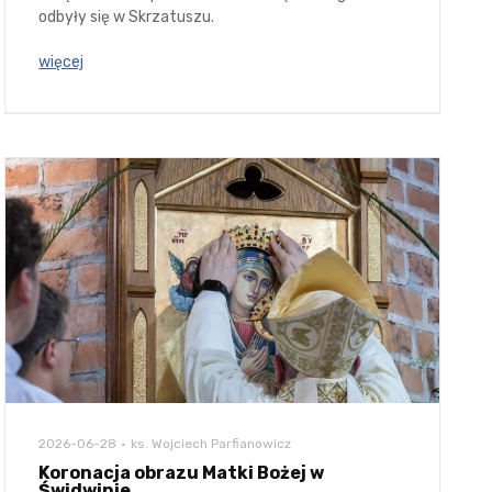
odbyły się w Skrzatuszu.
więcej
2026-06-28
ks. Wojciech Parfianowicz
Koronacja obrazu Matki Bożej w
Świdwinie