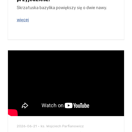
Skrzatuska bazylika powiększy się o dwie nawy.
więcej
2026-06-21
ks. Wojciech Parfianowicz