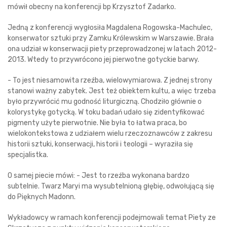
mówił obecny na konferencji bp Krzysztof Zadarko.
Jedną z konferencji wygłosiła Magdalena Rogowska-Machulec,
konserwator sztuki przy Zamku Królewskim w Warszawie. Brała
ona udział w konserwacji piety przeprowadzonej w latach 2012-
2013. Wtedy to przywrócono jej pierwotne gotyckie barwy.
- To jest niesamowita rzeźba, wielowymiarowa. Z jednej strony
stanowi ważny zabytek. Jest też obiektem kultu, a więc trzeba
było przywrócić mu godność liturgiczną. Chodziło głównie o
kolorystykę gotycką. W toku badań udało się zidentyfikować
pigmenty użyte pierwotnie. Nie była to łatwa praca, bo
wielokontekstowa z udziałem wielu rzeczoznawców z zakresu
historii sztuki, konserwacji, historii i teologii – wyraziła się
specjalistka.
O samej piecie mówi: - Jest to rzeźba wykonana bardzo
subtelnie. Twarz Maryi ma wysubtelnioną głębię, odwołującą się
do Pięknych Madonn.
Wykładowcy w ramach konferencji podejmowali temat Piety ze