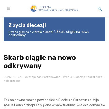
Z życia diecezji
Skarb ciągle na nowo
Strona główna
Z życia diecezji
odkrywany
Skarb ciągle na nowo
odkrywany
2025-05-23
ks. Wojciech Parfianowicz
źródło: Diecezja Koszalińsko-
Kołobrzeska
Tak na pewno można powiedzieć o Piecie ze Skrzatusza. Mija
450 lat odkąd znajduje się ona w sanktuarium. Właśnie odbyła się