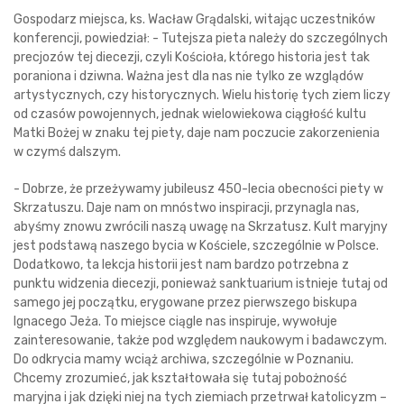
Gospodarz miejsca, ks. Wacław Grądalski, witając uczestników
konferencji, powiedział: - Tutejsza pieta należy do szczególnych
precjozów tej diecezji, czyli Kościoła, którego historia jest tak
poraniona i dziwna. Ważna jest dla nas nie tylko ze wzglądów
artystycznych, czy historycznych. Wielu historię tych ziem liczy
od czasów powojennych, jednak wielowiekowa ciągłość kultu
Matki Bożej w znaku tej piety, daje nam poczucie zakorzenienia
w czymś dalszym.
- Dobrze, że przeżywamy jubileusz 450-lecia obecności piety w
Skrzatuszu. Daje nam on mnóstwo inspiracji, przynagla nas,
abyśmy znowu zwrócili naszą uwagę na Skrzatusz. Kult maryjny
jest podstawą naszego bycia w Kościele, szczególnie w Polsce.
Dodatkowo, ta lekcja historii jest nam bardzo potrzebna z
punktu widzenia diecezji, ponieważ sanktuarium istnieje tutaj od
samego jej początku, erygowane przez pierwszego biskupa
Ignacego Jeża. To miejsce ciągle nas inspiruje, wywołuje
zainteresowanie, także pod względem naukowym i badawczym.
Do odkrycia mamy wciąż archiwa, szczególnie w Poznaniu.
Chcemy zrozumieć, jak kształtowała się tutaj pobożność
maryjna i jak dzięki niej na tych ziemiach przetrwał katolicyzm –