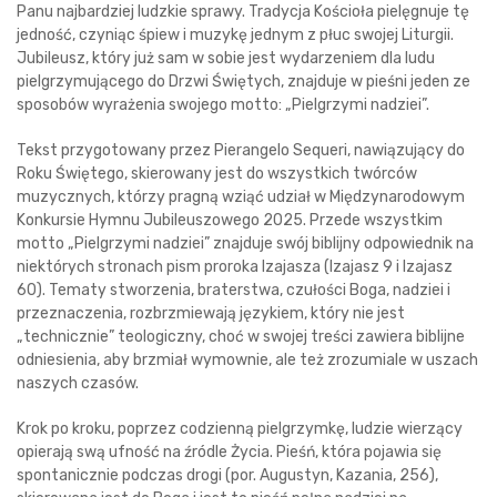
Panu najbardziej ludzkie sprawy. Tradycja Kościoła pielęgnuje tę
jedność, czyniąc śpiew i muzykę jednym z płuc swojej Liturgii.
Jubileusz, który już sam w sobie jest wydarzeniem dla ludu
pielgrzymującego do Drzwi Świętych, znajduje w pieśni jeden ze
sposobów wyrażenia swojego motto: „Pielgrzymi nadziei”.
Tekst przygotowany przez Pierangelo Sequeri, nawiązujący do
Roku Świętego, skierowany jest do wszystkich twórców
muzycznych, którzy pragną wziąć udział w Międzynarodowym
Konkursie Hymnu Jubileuszowego 2025. Przede wszystkim
motto „Pielgrzymi nadziei” znajduje swój biblijny odpowiednik na
niektórych stronach pism proroka Izajasza (Izajasz 9 i Izajasz
60). Tematy stworzenia, braterstwa, czułości Boga, nadziei i
przeznaczenia, rozbrzmiewają językiem, który nie jest
„technicznie” teologiczny, choć w swojej treści zawiera biblijne
odniesienia, aby brzmiał wymownie, ale też zrozumiale w uszach
naszych czasów.
Krok po kroku, poprzez codzienną pielgrzymkę, ludzie wierzący
opierają swą ufność na źródle Życia. Pieśń, która pojawia się
spontanicznie podczas drogi (por. Augustyn, Kazania, 256),