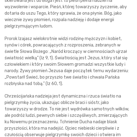
skierowana jest do Boga i jest to pieśń pełna nadziei na
wyzwolenie i wsparcie. Pieśń, której towarzyszy życzenie, aby
dotarła do uszu Tego, który sprawia, że ona płynie. Bóg, jako
wiecznie żywy płomień, rozpala nadzieję i dodaje energii
pielgrzymującym ludom.
Prorok Izajasz wielokrotnie widzi rodzinę mężczyzn i kobiet,
synów i córek, powracających z rozproszenia, zebranych w
świetle Słowa Bożego: „Naród kroczący w ciemnościach ujrzał
światłość wielką” (Iz 9, 1). Światłością jest Jezus, który stał się
człowiekiem i który swoim Słowem gromadzi wszystkie ludy i
narody. Żywy płomień Jezusa daje początek temu wydarzeniu:
„Powstań! Świeć, bo przyszło twe światło i chwała Pańska
rozbłyska nad tobą.” (Iz 60, 1).
Chrześcijańska nadzieja jest dynamiczna i rzuca światło na
pielgrzymkę życia, ukazując oblicze braci i sióstr, jako
towarzyszy w drodze. To nie jest wędrówka samotnych wilków,
ale podróż ludzi, pewnych siebie i szczęśliwych, zmierzających
ku Nowemu przeznaczeniu. Tchnienie Ducha nadaje blask
przyszłości, która ma nadejść. Ojciec niebieski cierpliwie i z
czułością obserwuje pielgrzymkę swoich dzieci i otwiera im