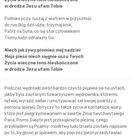
w drodze Jezu ufam Tobie
Podnieś oczy, ruszaj z wiatrem w przyszłość
do nas Bóg dziś idzie, trzymaj krok,
Patrz na Syna, co się stał człowiekiem
Tłumy ludzi odnalazły Go.
Niech jak żywy płomień mej nadziei
Moja pieśń niech sięgnie uszu Twych
Życia wieczne łono nieskończone
w drodze Jezu ufam Tobie
Podczas wędrówki pieśń bardzo często pojawia się na ustach,
jakby była zaufanym towarzyszem wędrownika, któremu
łatwiej wyrazić siebie i umotywować cel swojej podróży z
pomocą śpiewu. Dotyczy to także życia w kontekście wiary,
które jest pielgrzymowaniem w świetle Zmartwychwstałego
Pana. Pismo Święte jest przesiąknięte pieśnią, czego
przykładem są Psalmy: modlitwy ludu Izraela zostały napisane
po to, by głosić je śpiewem, aby poprzez pieśń przedstawiać