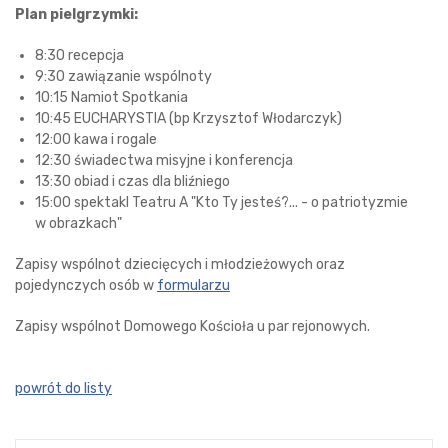
Plan pielgrzymki:
8:30 recepcja
9:30 zawiązanie wspólnoty
10:15 Namiot Spotkania
10:45 EUCHARYSTIA (bp Krzysztof Włodarczyk)
12:00 kawa i rogale
12:30 świadectwa misyjne i konferencja
13:30 obiad i czas dla bliźniego
15:00 spektakl Teatru A "Kto Ty jesteś?... - o patriotyzmie
w obrazkach"
Zapisy wspólnot dziecięcych i młodzieżowych oraz
pojedynczych osób w
formularzu
Zapisy wspólnot Domowego Kościoła u par rejonowych.
powrót do listy