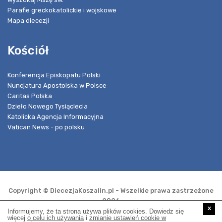
Parafie greckokatolickie i wojskowe
Mapa diecezji
Kościół
Konferencja Episkopatu Polski
Nuncjatura Apostolska w Polsce
Caritas Polska
Dzieło Nowego Tysiąclecia
Katolicka Agencja Informacyjna
Vatican News - po polsku
Copyright © DiecezjaKoszalin.pl - Wszelkie prawa zastrzeżone
2026
x
Informujemy, że ta strona używa plików cookies. Dowiedz się
więcej
o celu ich używania
i
zmianie ustawień cookie w