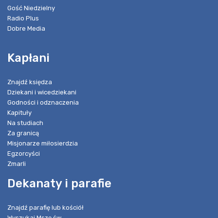
Gość Niedzielny
Radio Plus
Dobre Media
Kapłani
Znajdź księdza
Dziekani i wicedziekani
Godności i odznaczenia
Kapituły
Na studiach
Za granicą
Misjonarze miłosierdzia
Egzorcyści
Zmarli
Dekanaty i parafie
Znajdź parafię lub kościół
Wyszukaj Mszę św.