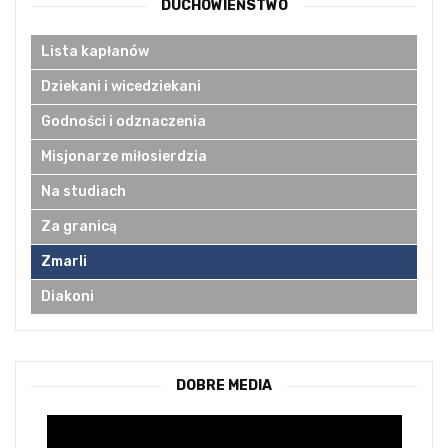
DUCHOWIEŃSTWO
Lista kapłanów
Dziekani i wicedziekani
Godności i odznaczenia
Misjonarze miłosierdzia
Na studiach
Za granicą
Zmarli
Diakoni
DOBRE MEDIA