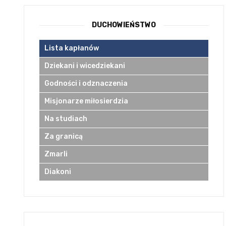
DUCHOWIEŃSTWO
Lista kapłanów
Dziekani i wicedziekani
Godności i odznaczenia
Misjonarze miłosierdzia
Na studiach
Za granicą
Zmarli
Diakoni