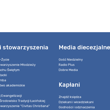
i stowarzyszenia
Media diecezjaln
-Życie
Gość Niedzielny
towarzyszenie Młodzieży
Radio Plus
chu Świętym
Dobre Media
tacki
umba
Kapłani
two akademickie
 Ewangelizacji
Znajdź księdza
Środowisko Tradycji Łacińskiej
Dziekani i wicedziekani
owarzyszenie "Civitas Christiana"
Godności i odznaczenia