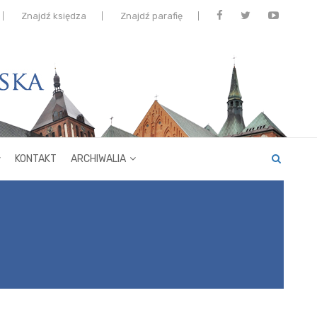
Znajdź księdza
Znajdź parafię
KONTAKT
ARCHIWALIA