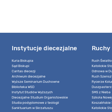
Instytucje diecezjalne
Ruchy 
Kuria Biskupia
Ruch Światło
Sąd Biskupi
Katolickie S
Caritas diecezji
Odnowa w Du
Archiwum diecezjalne
Ruch Szensz
Wyższe Seminarium Duchowne
Rycerze Kol
Biblioteka WSD
Duszpasters
Instytut Studiów Wyższych
SMS z Nieba
Diecezjalne Studium Organistowskie
Szkoła Nowej
Studia podyplomowe z teologii
Koszalińskie 
Sanktuarium w Skrzatuszu
Katolickie St