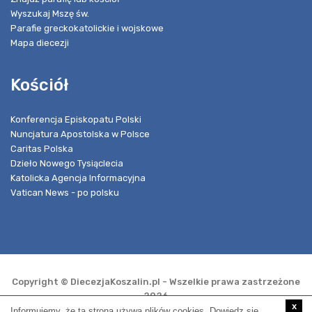
Wyszukaj Mszę św.
Parafie greckokatolickie i wojskowe
Mapa diecezji
Kościół
Konferencja Episkopatu Polski
Nuncjatura Apostolska w Polsce
Caritas Polska
Dzieło Nowego Tysiąclecia
Katolicka Agencja Informacyjna
Vatican News - po polsku
Copyright © DiecezjaKoszalin.pl - Wszelkie prawa zastrzeżone
2026
x
Informujemy, że ta strona używa plików cookies. Dowiedz się