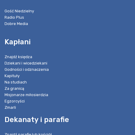
Gość Niedzielny
Radio Plus
Dobre Media
Kapłani
Znajdź księdza
Dziekani i wicedziekani
Godności i odznaczenia
Kapituły
Na studiach
Za granicą
Misjonarze miłosierdzia
Egzorcyści
Zmarli
Dekanaty i parafie
Znajdź parafię lub kościół