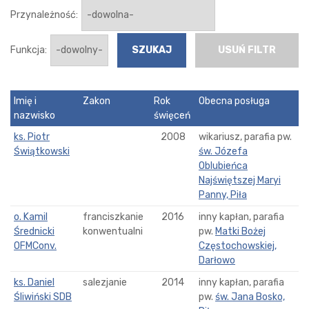
Przynależność:
Funkcja:
USUŃ FILTR
Imię i
Zakon
Rok
Obecna posługa
nazwisko
święceń
ks. Piotr
2008
wikariusz, parafia pw.
Świątkowski
św. Józefa
Oblubieńca
Najświętszej Maryi
Panny, Piła
o. Kamil
franciszkanie
2016
inny kapłan, parafia
Średnicki
konwentualni
pw.
Matki Bożej
OFMConv.
Częstochowskiej,
Darłowo
ks. Daniel
salezjanie
2014
inny kapłan, parafia
Śliwiński SDB
pw.
św. Jana Bosko,