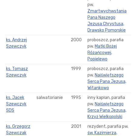
pw.
Zmartwychwstania
Pana Naszego
Jezusa Chrystusa,
Drawsko Pomorskie
ks. Andrzej
2000
proboszcz, parafia
Szewczyk
pw.
Matki Bożej
Różańcowej,
Popielewo
ks. Tomasz
1999
proboszcz, parafia
Szewczyk
pw.
Najświętszego
Serca Pana Jezusa,
Witankowo
ks. Jacek
salwatorianie
1995
inny kapłan, parafia
Szewczyk
pw.
Najświętszego
SDS
Serca Pana Jezusa,
Krzyż Wielkopolski
ks. Grzegorz
2001
rezydent, parafia pw.
Szewczak
św. Kazimierza,