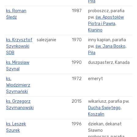
Piła
ks. Roman
1987
proboszcz, parafia
Śledź
pw.
św. Apostołów
Piotra i Pawła,
Kłanino
ks. Krzysztof
salezjanie
1970
inny kapłan, parafia
Szynkowski
pw.
św. Jana Bosko,
SDB
Piła
ks. Mirosław
1990
duszpasterz, Kanada
Szynal
ks.
1972
emeryt
Włodzimierz
Szymański
ks. Grzegorz
2015
wikariusz, parafia pw.
Szymanowski
Ducha Świętego,
Koszalin
ks. Leszek
1996
dziekan, dekanat
Szurek
Sławno
proboszcz, parafia