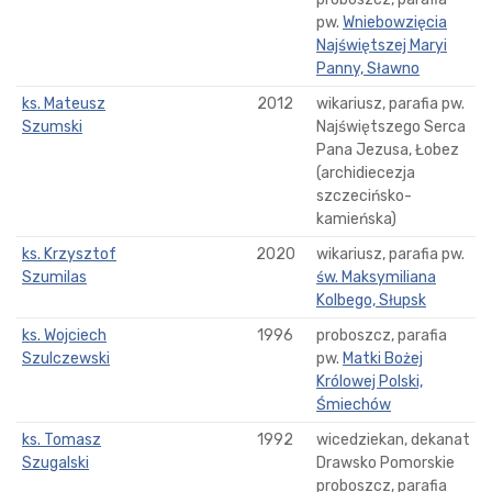
pw.
Wniebowzięcia
Najświętszej Maryi
Panny, Sławno
ks. Mateusz
2012
wikariusz, parafia pw.
Szumski
Najświętszego Serca
Pana Jezusa, Łobez
(archidiecezja
szczecińsko-
kamieńska)
ks. Krzysztof
2020
wikariusz, parafia pw.
Szumilas
św. Maksymiliana
Kolbego, Słupsk
ks. Wojciech
1996
proboszcz, parafia
Szulczewski
pw.
Matki Bożej
Królowej Polski,
Śmiechów
ks. Tomasz
1992
wicedziekan, dekanat
Szugalski
Drawsko Pomorskie
proboszcz, parafia