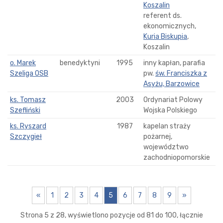
Koszalin
referent ds.
ekonomicznych,
Kuria Biskupia
,
Koszalin
o. Marek
benedyktyni
1995
inny kapłan, parafia
Szeliga OSB
pw.
św. Franciszka z
Asyżu, Barzowice
ks. Tomasz
2003
Ordynariat Polowy
Szefliński
Wojska Polskiego
ks. Ryszard
1987
kapelan straży
Szczygieł
pożarnej,
województwo
zachodniopomorskie
«
1
2
3
4
5
6
7
8
9
»
Strona 5 z 28, wyświetlono pozycje od 81 do 100, łącznie