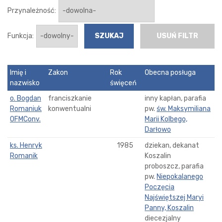
Przynależność:
Funkcja:
USUŃ FILTR
Imię i
Zakon
Rok
Obecna posługa
nazwisko
święceń
o. Bogdan
franciszkanie
inny kapłan, parafia
Romaniuk
konwentualni
pw.
św. Maksymiliana
OFMConv.
Marii Kolbego,
Darłowo
ks. Henryk
1985
dziekan, dekanat
Romanik
Koszalin
proboszcz, parafia
pw.
Niepokalanego
Poczęcia
Najświętszej Maryi
Panny, Koszalin
diecezjalny