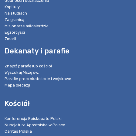
Godności i odznaczenia
Kapituły
Na studiach
Za granicą
Misjonarze miłosierdzia
Egzorcyści
Zmarli
Dekanaty i parafie
Znajdź parafię lub kościół
Wyszukaj Mszę św.
Parafie greckokatolickie i wojskowe
Mapa diecezji
Kościół
Konferencja Episkopatu Polski
Nuncjatura Apostolska w Polsce
Caritas Polska