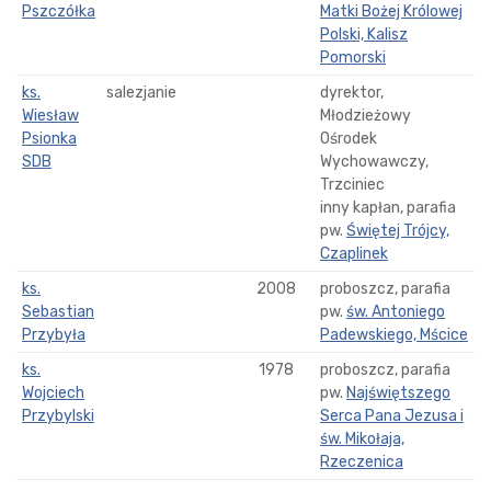
Pszczółka
Matki Bożej Królowej
Polski, Kalisz
Pomorski
ks.
salezjanie
dyrektor,
Wiesław
Młodzieżowy
Psionka
Ośrodek
SDB
Wychowawczy,
Trzciniec
inny kapłan, parafia
pw.
Świętej Trójcy,
Czaplinek
ks.
2008
proboszcz, parafia
Sebastian
pw.
św. Antoniego
Przybyła
Padewskiego, Mścice
ks.
1978
proboszcz, parafia
Wojciech
pw.
Najświętszego
Przybylski
Serca Pana Jezusa i
św. Mikołaja,
Rzeczenica