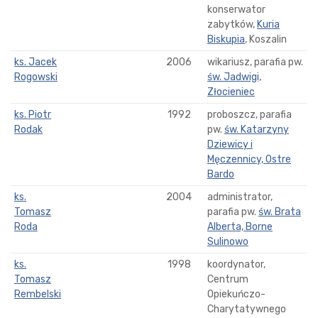
konserwator
zabytków,
Kuria
Biskupia
, Koszalin
ks. Jacek
2006
wikariusz, parafia pw.
Rogowski
św. Jadwigi,
Złocieniec
ks. Piotr
1992
proboszcz, parafia
Rodak
pw.
św. Katarzyny
Dziewicy i
Męczennicy, Ostre
Bardo
ks.
2004
administrator,
Tomasz
parafia pw.
św. Brata
Roda
Alberta, Borne
Sulinowo
ks.
1998
koordynator,
Tomasz
Centrum
Rembelski
Opiekuńczo-
Charytatywnego