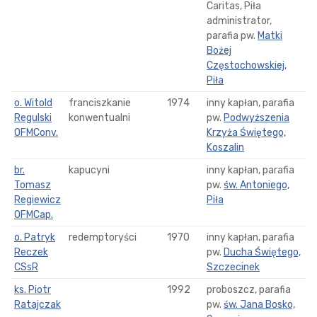
Caritas, Piła
administrator,
parafia pw.
Matki
Bożej
Częstochowskiej,
Piła
o. Witold
franciszkanie
1974
inny kapłan, parafia
Regulski
konwentualni
pw.
Podwyższenia
OFMConv.
Krzyża Świętego,
Koszalin
br.
kapucyni
inny kapłan, parafia
Tomasz
pw.
św. Antoniego,
Regiewicz
Piła
OFMCap.
o. Patryk
redemptoryści
1970
inny kapłan, parafia
Reczek
pw.
Ducha Świętego,
CSsR
Szczecinek
ks. Piotr
1992
proboszcz, parafia
Ratajczak
pw.
św. Jana Bosko,