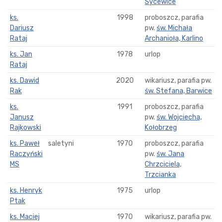
Sycewice
ks.
1998
proboszcz, parafia
Dariusz
pw.
św. Michała
Rataj
Archanioła, Karlino
ks. Jan
1978
urlop
Rataj
ks. Dawid
2020
wikariusz, parafia pw.
Rak
św. Stefana, Barwice
ks.
1991
proboszcz, parafia
Janusz
pw.
św. Wojciecha,
Rajkowski
Kołobrzeg
ks. Paweł
saletyni
1970
proboszcz, parafia
Raczyński
pw.
św. Jana
MS
Chrzciciela,
Trzcianka
ks. Henryk
1975
urlop
Ptak
ks. Maciej
1970
wikariusz, parafia pw.