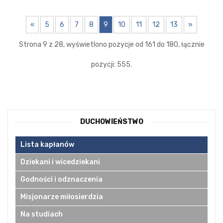
«
5
6
7
8
9
10
11
12
13
»
Strona 9 z 28, wyświetlono pozycje od 161 do 180, łącznie
pozycji: 555.
DUCHOWIEŃSTWO
Lista kapłanów
Dziekani i wicedziekani
Godności i odznaczenia
Misjonarze miłosierdzia
Na studiach