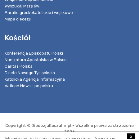
Wyszukaj Mszę św.
Parafie greckokatolickie i wojskowe
Mapa diecezji
Kościół
Konferencja Episkopatu Polski
Nuncjatura Apostolska w Polsce
Caritas Polska
Dzieło Nowego Tysiąclecia
Katolicka Agencja Informacyjna
Vatican News - po polsku
Copyright © DiecezjaKoszalin.pl - Wszelkie prawa zastrzeżone
2026
x
Informujemy, że ta strona używa plików cookies. Dowiedz się