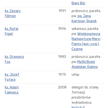
Biały Bór
ks. Cezary
1991
proboszcz, parafia
Filimon
pw.
św. Jana
Kantego, Słupsk
ks. Rafał
1996
wikariusz, parafia
Figiel
pw.
Wniebowzięcia
Najświętszej Maryi
Panny (woj.-cyw.),
Czarne
ks. Grzegorz
1983
proboszcz, parafia
Fąs
pw.
Matki Bożej
Anielskiej, Rąbino
ks. Józef
1975
urlop
Fąfara
ks. Adam
2008
delegat ds. stałej
Falewicz
formacji
prezbiterów
wykładowca,
Instytut