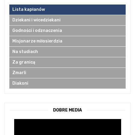
Lista kapłanów
Dziekani i wicedziekani
Godności i odznaczenia
Misjonarze miłosierdzia
Na studiach
Za granicą
Zmarli
Diakoni
DOBRE MEDIA