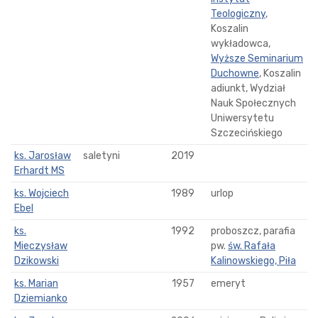
Teologiczny
,
Koszalin
wykładowca,
Wyższe Seminarium
Duchowne
, Koszalin
adiunkt, Wydział
Nauk Społecznych
Uniwersytetu
Szczecińskiego
ks. Jarosław
saletyni
2019
Erhardt MS
ks. Wojciech
1989
urlop
Ebel
ks.
1992
proboszcz, parafia
Mieczysław
pw.
św. Rafała
Dzikowski
Kalinowskiego, Piła
ks. Marian
1957
emeryt
Dziemianko