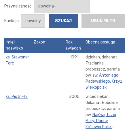
Przynależność:
Funkcja:
USUŃ FILTR
Imię i
Zakon
Rok
Obecna posługa
nazwisko
święceń
ks. Sławomir
1991
dziekan, dekanat
Forc
Trzcianka
proboszcz, parafia
pw.
św. Antoniego
Padewskiego, Krzyż
Wielkopolski
ks. Piotr Flis
2000
wicedziekan,
dekanat Bobolice
proboszcz, parafia
pw.
Najświętszej
Maryi Panny
Królowej Polski,