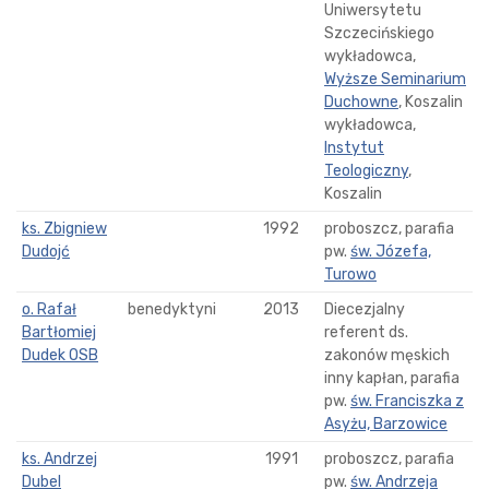
Uniwersytetu
Szczecińskiego
wykładowca,
Wyższe Seminarium
Duchowne
, Koszalin
wykładowca,
Instytut
Teologiczny
,
Koszalin
ks. Zbigniew
1992
proboszcz, parafia
Dudojć
pw.
św. Józefa,
Turowo
o. Rafał
benedyktyni
2013
Diecezjalny
Bartłomiej
referent ds.
Dudek OSB
zakonów męskich
inny kapłan, parafia
pw.
św. Franciszka z
Asyżu, Barzowice
ks. Andrzej
1991
proboszcz, parafia
Dubel
pw.
św. Andrzeja