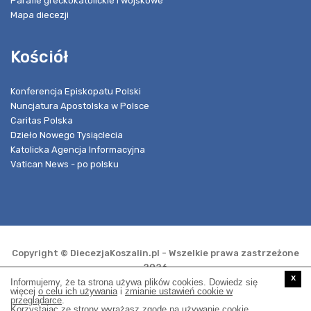
Parafie greckokatolickie i wojskowe
Mapa diecezji
Kościół
Konferencja Episkopatu Polski
Nuncjatura Apostolska w Polsce
Caritas Polska
Dzieło Nowego Tysiąclecia
Katolicka Agencja Informacyjna
Vatican News - po polsku
Copyright © DiecezjaKoszalin.pl - Wszelkie prawa zastrzeżone
2026
x
Informujemy, że ta strona używa plików cookies. Dowiedz się
więcej
o celu ich używania
i
zmianie ustawień cookie w
przeglądarce
.
Realizacja i opieka techniczna:
Korzystając ze strony wyrażasz zgodę na używanie cookie,