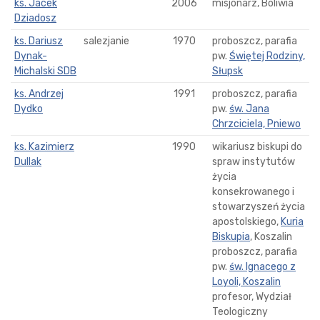
ks. Jacek
2006
misjonarz, Boliwia
Dziadosz
ks. Dariusz
salezjanie
1970
proboszcz, parafia
Dynak-
pw.
Świętej Rodziny,
Michalski SDB
Słupsk
ks. Andrzej
1991
proboszcz, parafia
Dydko
pw.
św. Jana
Chrzciciela, Pniewo
ks. Kazimierz
1990
wikariusz biskupi do
Dullak
spraw instytutów
życia
konsekrowanego i
stowarzyszeń życia
apostolskiego,
Kuria
Biskupia
, Koszalin
proboszcz, parafia
pw.
św. Ignacego z
Loyoli, Koszalin
profesor, Wydział
Teologiczny