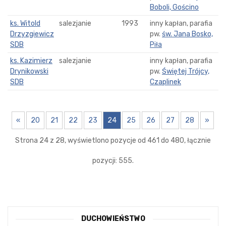
Boboli, Gościno
ks. Witold
salezjanie
1993
inny kapłan, parafia
Drzyzgiewicz
pw.
św. Jana Bosko,
SDB
Piła
ks. Kazimierz
salezjanie
inny kapłan, parafia
Drynikowski
pw.
Świętej Trójcy,
SDB
Czaplinek
«
20
21
22
23
24
25
26
27
28
»
Strona 24 z 28, wyświetlono pozycje od 461 do 480, łącznie
pozycji: 555.
DUCHOWIEŃSTWO