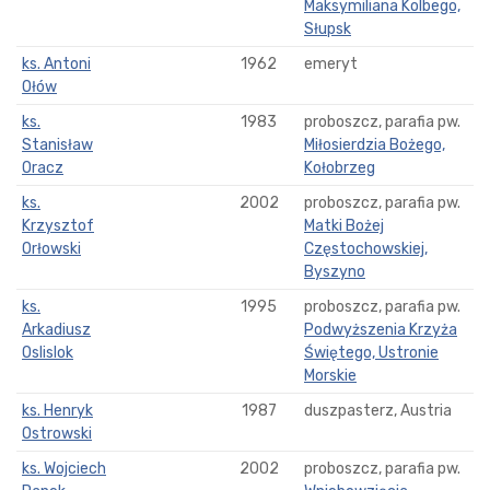
Maksymiliana Kolbego,
Słupsk
ks. Antoni
1962
emeryt
Ołów
ks.
1983
proboszcz, parafia pw.
Stanisław
Miłosierdzia Bożego,
Oracz
Kołobrzeg
ks.
2002
proboszcz, parafia pw.
Krzysztof
Matki Bożej
Orłowski
Częstochowskiej,
Byszyno
ks.
1995
proboszcz, parafia pw.
Arkadiusz
Podwyższenia Krzyża
Oslislok
Świętego, Ustronie
Morskie
ks. Henryk
1987
duszpasterz, Austria
Ostrowski
ks. Wojciech
2002
proboszcz, parafia pw.