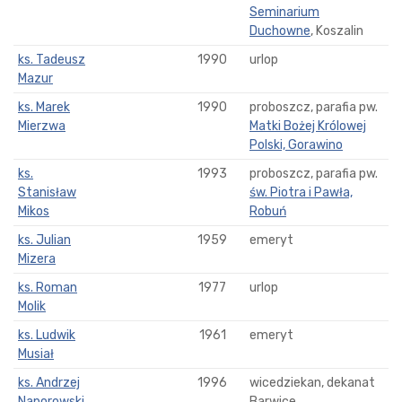
Seminarium
Duchowne
, Koszalin
ks. Tadeusz
1990
urlop
Mazur
ks. Marek
1990
proboszcz, parafia pw.
Mierzwa
Matki Bożej Królowej
Polski, Gorawino
ks.
1993
proboszcz, parafia pw.
Stanisław
św. Piotra i Pawła,
Mikos
Robuń
ks. Julian
1959
emeryt
Mizera
ks. Roman
1977
urlop
Molik
ks. Ludwik
1961
emeryt
Musiał
ks. Andrzej
1996
wicedziekan, dekanat
Naporowski
Barwice