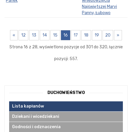
Panek
Wniebowzięcia
Najświętszej Maryi
Panny, Łubowo
«
12
13
14
15
16
17
18
19
20
»
Strona 16 z 28, wyświetlono pozycje od 301 do 320, łącznie
pozycji: 557.
DUCHOWIEŃSTWO
Lista kapłanów
Dziekani i wicedziekani
Godności i odznaczenia