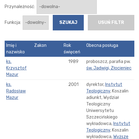
Przynależność:
Funkcja:
USUŃ FILTR
Imię i
Zakon
Rok
Obecna posługa
nazwisko
święceń
ks.
1989
proboszcz, parafia pw.
Krzysztof
św. Jadwigi, Złocieniec
Mazur
ks.
2001
dyrektor,
Instytut
Radosław
Teologiczny
, Koszalin
Mazur
adiunkt, Wydział
Teologiczny
Uniwersytetu
Szczecińskiego
wykładowca,
Instytut
Teologiczny
, Koszalin
wykładowca,
Wyższe