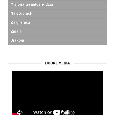
Misjonarze miłosierdzia
Na studiach
Za granicą
Zmarli
Diakoni
DOBRE MEDIA