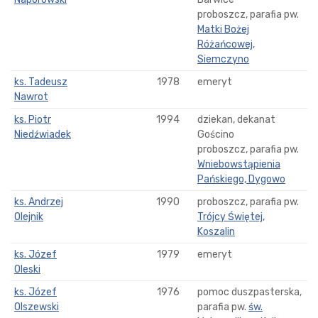
proboszcz, parafia pw.
Matki Bożej
Różańcowej,
Siemczyno
ks. Tadeusz
1978
emeryt
Nawrot
ks. Piotr
1994
dziekan, dekanat
Niedźwiadek
Gościno
proboszcz, parafia pw.
Wniebowstąpienia
Pańskiego, Dygowo
ks. Andrzej
1990
proboszcz, parafia pw.
Olejnik
Trójcy Świętej,
Koszalin
ks. Józef
1979
emeryt
Oleski
ks. Józef
1976
pomoc duszpasterska,
Olszewski
parafia pw.
św.