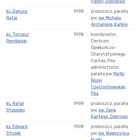
Panny, Sypniewo
ks. Dariusz
1998
proboszcz, parafia
Rataj
pw.
św. Michała
Archanioła, Karlino
ks. Tomasz
1998
koordynator,
Rembelski
Centrum
Opiekuńczo-
Charytatywnego
Caritas, Piła
administrator,
parafia pw.
Matki
Bożej
Częstochowskiej,
Piła
ks. Rafał
1998
proboszcz, parafia
Stasiejko
pw.
św. Jana
Kantego, Dobrowo
ks. Edward
1998
proboszcz, parafia
Strojek
pw.
św. Wawrzyńca,
Rudki