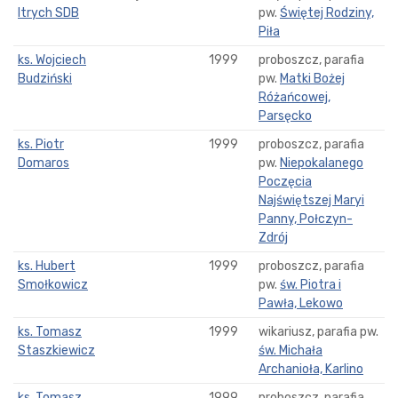
Itrych SDB
pw.
Świętej Rodziny,
Piła
ks. Wojciech
1999
proboszcz, parafia
Budziński
pw.
Matki Bożej
Różańcowej,
Parsęcko
ks. Piotr
1999
proboszcz, parafia
Domaros
pw.
Niepokalanego
Poczęcia
Najświętszej Maryi
Panny, Połczyn-
Zdrój
ks. Hubert
1999
proboszcz, parafia
Smołkowicz
pw.
św. Piotra i
Pawła, Lekowo
ks. Tomasz
1999
wikariusz, parafia pw.
Staszkiewicz
św. Michała
Archanioła, Karlino
ks. Tomasz
1999
proboszcz, parafia