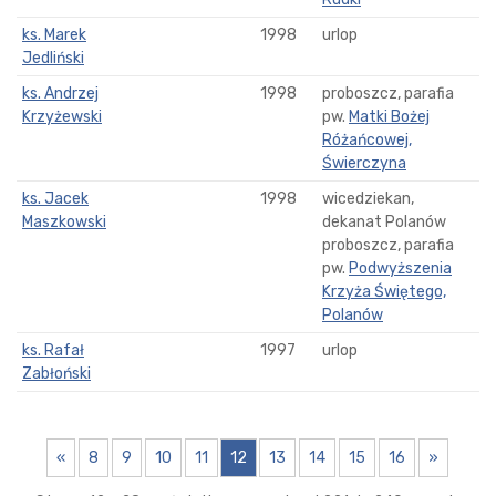
ks. Marek
1998
urlop
Jedliński
ks. Andrzej
1998
proboszcz, parafia
Krzyżewski
pw.
Matki Bożej
Różańcowej,
Świerczyna
ks. Jacek
1998
wicedziekan,
Maszkowski
dekanat Polanów
proboszcz, parafia
pw.
Podwyższenia
Krzyża Świętego,
Polanów
ks. Rafał
1997
urlop
Zabłoński
«
8
9
10
11
12
13
14
15
16
»