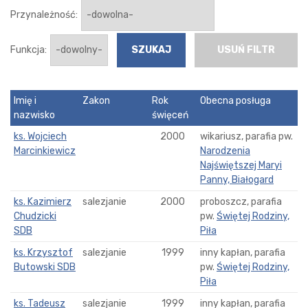
Przynależność:
Funkcja:
USUŃ FILTR
Imię i
Zakon
Rok
Obecna posługa
nazwisko
święceń
ks. Wojciech
2000
wikariusz, parafia pw.
Marcinkiewicz
Narodzenia
Najświętszej Maryi
Panny, Białogard
ks. Kazimierz
salezjanie
2000
proboszcz, parafia
Chudzicki
pw.
Świętej Rodziny,
SDB
Piła
ks. Krzysztof
salezjanie
1999
inny kapłan, parafia
Butowski SDB
pw.
Świętej Rodziny,
Piła
ks. Tadeusz
salezjanie
1999
inny kapłan, parafia