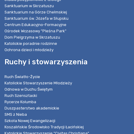
Sanktuarium w Skrzatuszu
Sanktuarium na Górze Chełmskiej
Sanktuarium św. Józefa w Słupsku
Centrum Edukacyjno-Formacyjne
Ośrodek Wczasowy "Pleśna Park"
Dom Pielgrzyma w Skrzatuszu
Katolickie poradnie rodzinne
Ochrona dzieci i młodzieży
Ruchy i stowarzyszenia
Ruch Światło-Życie
Katolickie Stowarzyszenie Młodzieży
Odnowa w Duchu Świętym
Ruch Szensztacki
Rycerze Kolumba
Duszpasterstwo akademickie
SMS z Nieba
Szkoła Nowej Ewangelizacji
Koszalińskie Środowisko Tradycji Łacińskiej
Katolickie Stowarzyszenie "Civitas Christiana"