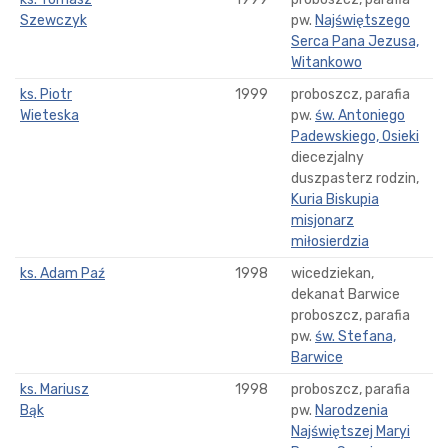
Szewczyk
pw.
Najświętszego
Serca Pana Jezusa,
Witankowo
ks. Piotr
1999
proboszcz, parafia
Wieteska
pw.
św. Antoniego
Padewskiego, Osieki
diecezjalny
duszpasterz rodzin,
Kuria Biskupia
misjonarz
miłosierdzia
ks. Adam Paź
1998
wicedziekan,
dekanat Barwice
proboszcz, parafia
pw.
św. Stefana,
Barwice
ks. Mariusz
1998
proboszcz, parafia
Bąk
pw.
Narodzenia
Najświętszej Maryi