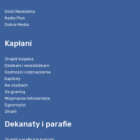
Gość Niedzielny
Radio Plus
Dobre Media
Kapłani
Znajdź księdza
Dziekani i wicedziekani
Godności i odznaczenia
Kapituły
Na studiach
Za granicą
Misjonarze miłosierdzia
Egzorcyści
Zmarli
Dekanaty i parafie
Znajdź parafię lub kościół