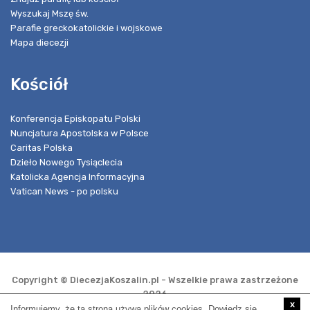
Wyszukaj Mszę św.
Parafie greckokatolickie i wojskowe
Mapa diecezji
Kościół
Konferencja Episkopatu Polski
Nuncjatura Apostolska w Polsce
Caritas Polska
Dzieło Nowego Tysiąclecia
Katolicka Agencja Informacyjna
Vatican News - po polsku
Copyright © DiecezjaKoszalin.pl - Wszelkie prawa zastrzeżone
2026
x
Informujemy, że ta strona używa plików cookies. Dowiedz się