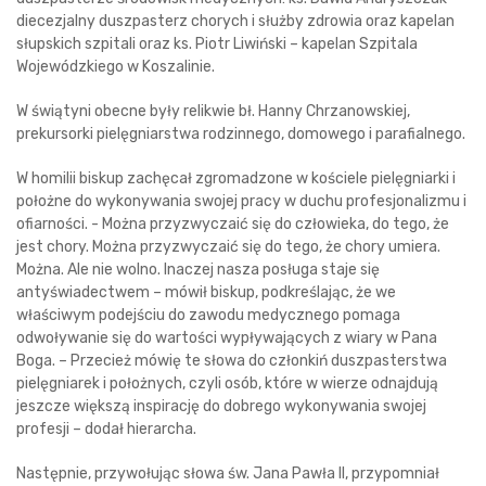
diecezjalny duszpasterz chorych i służby zdrowia oraz kapelan
słupskich szpitali oraz ks. Piotr Liwiński – kapelan Szpitala
Wojewódzkiego w Koszalinie.
W świątyni obecne były relikwie bł. Hanny Chrzanowskiej,
prekursorki pielęgniarstwa rodzinnego, domowego i parafialnego.
W homilii biskup zachęcał zgromadzone w kościele pielęgniarki i
położne do wykonywania swojej pracy w duchu profesjonalizmu i
ofiarności. - Można przyzwyczaić się do człowieka, do tego, że
jest chory. Można przyzwyczaić się do tego, że chory umiera.
Można. Ale nie wolno. Inaczej nasza posługa staje się
antyświadectwem – mówił biskup, podkreślając, że we
właściwym podejściu do zawodu medycznego pomaga
odwoływanie się do wartości wypływających z wiary w Pana
Boga. – Przecież mówię te słowa do członkiń duszpasterstwa
pielęgniarek i położnych, czyli osób, które w wierze odnajdują
jeszcze większą inspirację do dobrego wykonywania swojej
profesji – dodał hierarcha.
Następnie, przywołując słowa św. Jana Pawła II, przypomniał