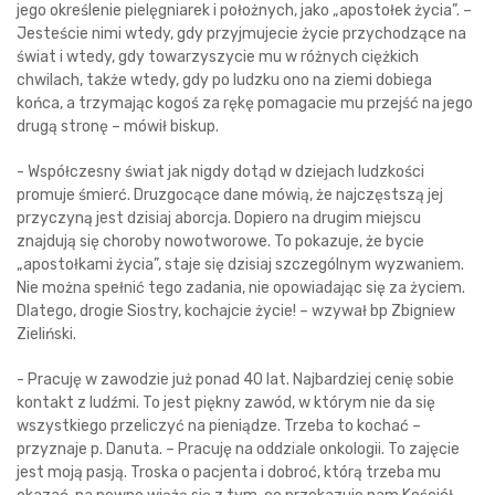
jego określenie pielęgniarek i położnych, jako „apostołek życia”. –
Jesteście nimi wtedy, gdy przyjmujecie życie przychodzące na
świat i wtedy, gdy towarzyszycie mu w różnych ciężkich
chwilach, także wtedy, gdy po ludzku ono na ziemi dobiega
końca, a trzymając kogoś za rękę pomagacie mu przejść na jego
drugą stronę – mówił biskup.
- Współczesny świat jak nigdy dotąd w dziejach ludzkości
promuje śmierć. Druzgocące dane mówią, że najczęstszą jej
przyczyną jest dzisiaj aborcja. Dopiero na drugim miejscu
znajdują się choroby nowotworowe. To pokazuje, że bycie
„apostołkami życia”, staje się dzisiaj szczególnym wyzwaniem.
Nie można spełnić tego zadania, nie opowiadając się za życiem.
Dlatego, drogie Siostry, kochajcie życie! – wzywał bp Zbigniew
Zieliński.
- Pracuję w zawodzie już ponad 40 lat. Najbardziej cenię sobie
kontakt z ludźmi. To jest piękny zawód, w którym nie da się
wszystkiego przeliczyć na pieniądze. Trzeba to kochać –
przyznaje p. Danuta. – Pracuję na oddziale onkologii. To zajęcie
jest moją pasją. Troska o pacjenta i dobroć, którą trzeba mu