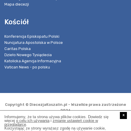
Mapa diecezji
Kościół
Konferencja Episkopatu Polski
Nuncjatura Apostolska w Polsce
Caritas Polska
Dzieło Nowego Tysiąclecia
Katolicka Agencja Informacyjna
Vatican News - po polsku
Copyright © DiecezjaKoszalin.pl - Wszelkie prawa zastrzeżone
2026
x
Informujemy, że ta strona używa plików cookies. Dowiedz się
więcej
o celu ich używania
i
zmianie ustawień cookie w
przeglądarce
.
Realizacja i opieka techniczna:
Korzystając ze strony wyrażasz zgodę na używanie cookie,