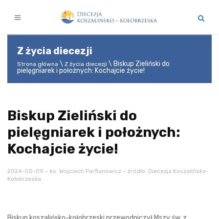
Z życia diecezji
Biskup Zieliński do
Strona główna
Z życia diecezji
pielęgniarek i położnych: Kochajcie życie!
Biskup Zieliński do
pielęgniarek i położnych:
Kochajcie życie!
2024-05-09
ks. Wojciech Parfianowicz
źródło: Diecezja Koszalińsko-
Kołobrzeska
Biskup koszalińsko-kołobrzeski przewodniczył Mszy św. z