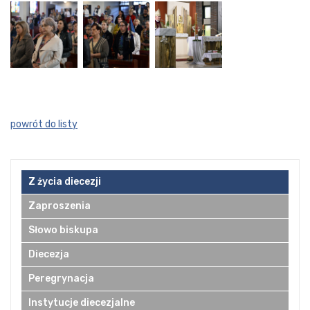
powrót do listy
Z życia diecezji
Zaproszenia
Słowo biskupa
Diecezja
Peregrynacja
Instytucje diecezjalne