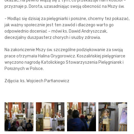
okazać, na pewno wiążą się z tym, co przekazuje nam Kościół –
przyznaje p. Dorota, uzasadniając swoją obecność na Mszy św.
- Modląc się dzisiaj za pielęgniarki i położne, chcemy też pokazać,
jak ważny społecznie jest ten zawód i dlaczego warto go
odpowiednio doceniać – mówi ks. Dawid Andryszczak,
diecezjalny duszpasterz chorych i służby zdrowia.
Na zakończenie Mszy św. szczególne podziękowanie za swoją
prace otrzymała Halina Grygorowicz. Koszalińskiej pielęgniarce
wręczono nagrodę Katolickiego Stowarzyszenia Pielęgniarek i
Położnych w Polsce.
Zdjęcia: ks. Wojciech Parfianowicz