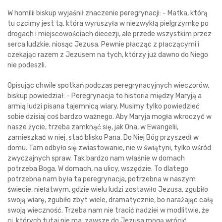
W homilii biskup wyjaśnił znaczenie peregrynacji: - Matka, którą
tu czcimy jest tą, która wyruszyła w niezwykłą pielgrzymkę po
drogach i miejscowościach diecezji, ale przede wszystkim przez
serca ludzkie, niosąc Jezusa. Pewnie płacząc z płaczącymi i
czekając razem z Jezusem na tych, którzy już dawno do Niego
nie podeszli.
Opisując chwile spotkań podczas peregrynacyjnych wieczorów,
biskup powiedział: - Peregrynacja to historia między Maryją a
armią ludzi pisana tajemnicą wiary. Musimy tylko powiedzieć
sobie dzisiaj coś bardzo ważnego. Aby Maryja mogła wkroczyć w
nasze życie, trzeba zamknąć się, jak Ona, w Ewangelii,
zamieszkać w niej, stać blisko Pana. Do Niej Bóg przyszedł w
domu. Tam odbyło się zwiastowanie, nie w świątyni, tylko wśród
zwyczajnych spraw. Tak bardzo nam właśnie w domach
potrzeba Boga. W domach, na ulicy, wszędzie. To dlatego
potrzebna nam była ta peregrynacja, potrzebna w naszym
świecie, niełatwym, gdzie wielu ludzi zostawiło Jezusa, zgubiło
swoją wiarę, zgubiło zbyt wiele, dramatycznie, bo narażając całą
swoją wieczność. Trzeba nam nie tracić nadziei w modlitwie, że
ci, których tutaj nie ma, zawsze do Jezusa mogą wrócić.