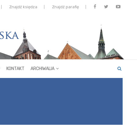
Znajdź księdza
Znajdź parafię
KONTAKT
ARCHIWALIA