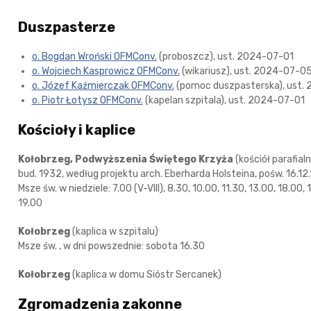
Duszpasterze
o. Bogdan Wroński OFMConv.
(proboszcz), ust. 2024-07-01
o. Wojciech Kasprowicz OFMConv.
(wikariusz), ust. 2024-07-0
o. Józef Kaźmierczak OFMConv.
(pomoc duszpasterska), ust.
o. Piotr Łotysz OFMConv.
(kapelan szpitala), ust. 2024-07-01
Kościoły i kaplice
Kołobrzeg, Podwyższenia Świętego Krzyża
(kościół parafialn
bud. 1932, według projektu arch. Eberharda Holsteina, pośw. 16.12
Msze św. w niedziele: 7.00 (V-VIII), 8.30, 10.00, 11.30, 13.00, 18.00, 1
19.00
Kołobrzeg
(kaplica w szpitalu)
Msze św. , w dni powszednie: sobota 16.30
Kołobrzeg
(kaplica w domu Sióstr Sercanek)
Zgromadzenia zakonne