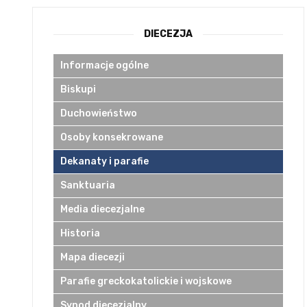
DIECEZJA
Informacje ogólne
Biskupi
Duchowieństwo
Osoby konsekrowane
Dekanaty i parafie
Sanktuaria
Media diecezjalne
Historia
Mapa diecezji
Parafie greckokatolickie i wojskowe
Synod diecezjalny