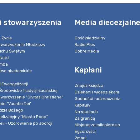
i stowarzyszenia
Media diecezjaln
-Życie
Gość Niedzielny
towarzyszenie Młodzieży
Radio Plus
chu Świętym
Dobre Media
tacki
umba
Kapłani
two akademickie
 Ewangelizacji
Znajdź księdza
Środowisko Tradycji Łacińskiej
Dziekani i wicedziekani
owarzyszenie "Civitas Christiana"
Godności i odznaczenia
ie "Vocatio Dei"
Kapituły
dzia Bożego
Na studiach
elizacyjny "Miasto Pana"
Za granicą
li - Uzdrowienie po aborcji
Misjonarze miłosierdzia
Egzorcyści
Zmarli