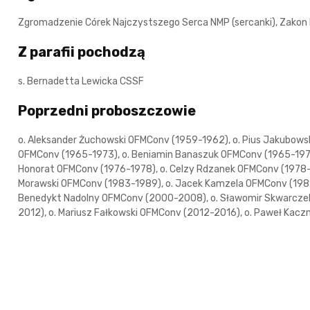
Zgromadzenie Córek Najczystszego Serca NMP (sercanki), Zakon 
Z parafii pochodzą
s. Bernadetta Lewicka CSSF
Poprzedni proboszczowie
o. Aleksander Żuchowski OFMConv (1959-1962), o. Pius Jakubows
OFMConv (1965-1973), o. Beniamin Banaszuk OFMConv (1965-1973
Honorat OFMConv (1976-1978), o. Celzy Rdzanek OFMConv (1978-1
Morawski OFMConv (1983-1989), o. Jacek Kamzela OFMConv (1989
Benedykt Nadolny OFMConv (2000-2008), o. Sławomir Skwarczek
2012), o. Mariusz Fałkowski OFMConv (2012-2016), o. Paweł Ka