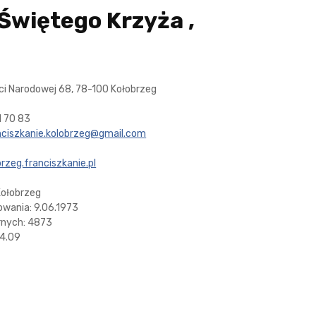
Świętego Krzyża ,
ści Narodowej 68, 78-100 Kołobrzeg
1 70 83
nciszkanie.kolobrzeg@gmail.com
rzeg.franciszkanie.pl
Kołobrzeg
owania: 9.06.1973
ernych: 4873
14.09