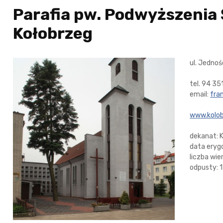
Parafia pw. Podwyższenia 
Kołobrzeg
ul. Jedno
tel. 94 35
email:
fra
www.kolob
dekanat: 
data eryg
liczba wi
odpusty: 