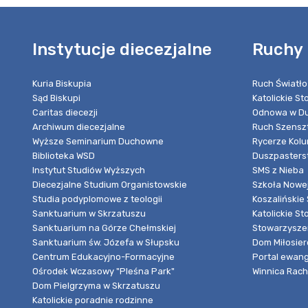
Instytucje diecezjalne
Ruchy 
Kuria Biskupia
Ruch Światło
Sąd Biskupi
Katolickie S
Caritas diecezji
Odnowa w Du
Archiwum diecezjalne
Ruch Szensz
Wyższe Seminarium Duchowne
Rycerze Kol
Biblioteka WSD
Duszpasters
Instytut Studiów Wyższych
SMS z Nieba
Diecezjalne Studium Organistowskie
Szkoła Nowej
Studia podyplomowe z teologii
Koszalińskie 
Sanktuarium w Skrzatuszu
Katolickie St
Sanktuarium na Górze Chełmskiej
Stowarzyszen
Sanktuarium św. Józefa w Słupsku
Dom Miłosier
Centrum Edukacyjno-Formacyjne
Portal ewang
Ośrodek Wczasowy "Pleśna Park"
Winnica Rache
Dom Pielgrzyma w Skrzatuszu
Katolickie poradnie rodzinne