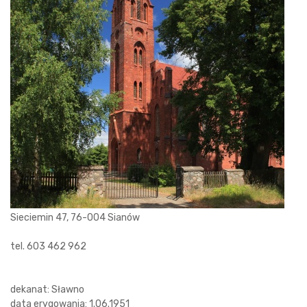
Sieciemin 47, 76-004 Sianów
tel. 603 462 962
dekanat: Sławno
data erygowania: 1.06.1951