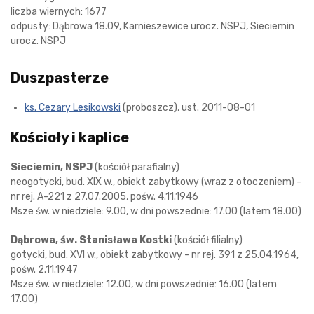
liczba wiernych: 1677
odpusty: Dąbrowa 18.09, Karnieszewice urocz. NSPJ, Sieciemin
urocz. NSPJ
Duszpasterze
ks. Cezary Lesikowski
(proboszcz), ust. 2011-08-01
Kościoły i kaplice
Sieciemin, NSPJ
(kościół parafialny)
neogotycki, bud. XIX w., obiekt zabytkowy (wraz z otoczeniem) -
nr rej. A-221 z 27.07.2005, pośw. 4.11.1946
Msze św. w niedziele: 9.00, w dni powszednie: 17.00 (latem 18.00)
Dąbrowa, św. Stanisława Kostki
(kościół filialny)
gotycki, bud. XVI w., obiekt zabytkowy - nr rej. 391 z 25.04.1964,
pośw. 2.11.1947
Msze św. w niedziele: 12.00, w dni powszednie: 16.00 (latem
17.00)