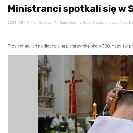
Ministranci spotkali się w
2025-05-10
ks. Wojciech Parfianowicz
źródło: Diecezja Koszalińsko-K
Przyjechało ich na diecezjalną pielgrzymkę około 300. Mszy św. 