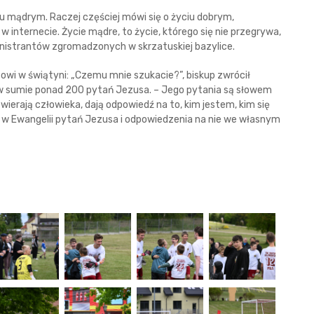
ciu mądrym. Raczej częściej mówi się o życiu dobrym,
w internecie. Życie mądre, to życie, którego się nie przegrywa,
inistrantów zgromadzonych w skrzatuskiej bazylice.
fowi w świątyni: „Czemu mnie szukacie?”, biskup zwrócił
w sumie ponad 200 pytań Jezusa. – Jego pytania są słowem
ierają człowieka, dają odpowiedź na to, kim jestem, kim się
 w Ewangelii pytań Jezusa i odpowiedzenia na nie we własnym