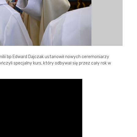
omilii bp Edward Dajczak ustanowił nowych ceremoniarzy
ończyli specjalny kurs, który odbywał się przez cały rok w