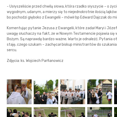
- Usłyszeliście przed chwilą słowa, która rzadko słyszycie – o ży
wygodnym, udanym, a mierzy się to niejednokrotnie ilością lajków 
bo pochodzi głęboko z Ewangelii – mówił bp Edward Dajczak do m
Komentując pytanie Jezusa z Ewangelii, które zadał Maryi i Józe
uwagę słuchaczy na fakt, że w Nowym Testamencie pojawia się 
Bożym. Są naprawdę bardzo ważne. Warto je odnaleźć. Pytania otw
staję, czego szukam – zachęcał biskup ministrantów do szukania
sercu.
Zdjęcia: ks. Wojciech Parfianowicz