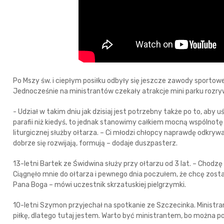
Po Mszy św. i ciepłym posiłku odbyły się jeszcze zawody sportow
Jednocześnie na ministrantów czekały atrakcje mini parku rozryw
- Udział w takim dniu jak dzisiaj jest potrzebny także po to, aby u
parafii niż kiedyś, to jednak stanowimy całkiem mocną wspólnotę
liturgicznej służby ołtarza. – Ci młodzi chłopcy naprawdę odkrywa
dobrze się rozwijają, formują – dodaje duszpasterz.
13-letni Bartek ze Świdwina służy przy ołtarzu od 3 lat. – Chodzę do
Ciągnęło mnie do ołtarza i pewnego dnia poczułem, że chcę zost
Pana Boga – mówi uczestnik skrzatuskiej pielgrzymki.
10-letni Szymon przyjechał na spotkanie ze Szczecinka. Ministrante
piłkę, dlatego tutaj jestem. Warto być ministrantem, bo można 