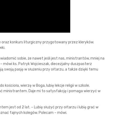
e oraz konkurs liturgiczny przygotowany przez kleryków.
ki.
świadomić sobie, że nawet jeśli jest nas, ministrantów, mniej na
 – mówi ks. Patryk Wojcieszak, diecezjalny duszpasterz
ją swoją pasję w służeniu przy ołtarzu, a także dzięki temu
 kościoła, wierzę w Boga, lubię lekcje religii w szkole.
ać ministrantem. Daje mi to satysfakcję i pomaga wierzyć w
m jest od 2 lat. – Lubię służyć przy ołtarzu i lubię grać w
poznać fajnych kolegów. Polecam – mówi.