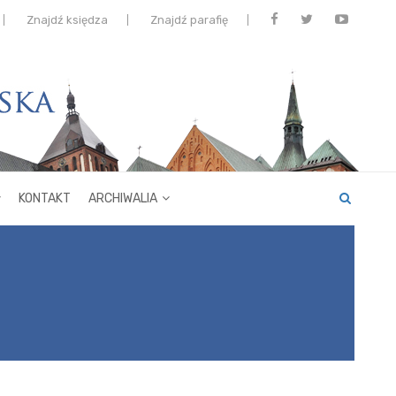
Znajdź księdza
Znajdź parafię
KONTAKT
ARCHIWALIA