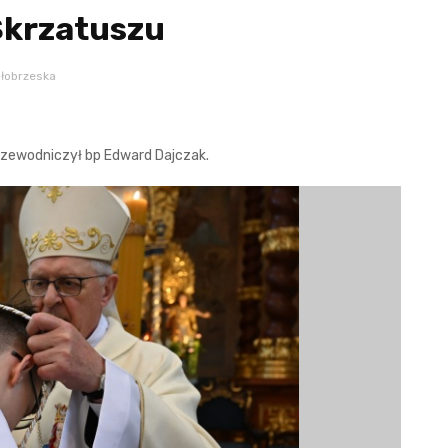
 Skrzatuszu
ołobrzeska
przewodniczył bp Edward Dajczak.