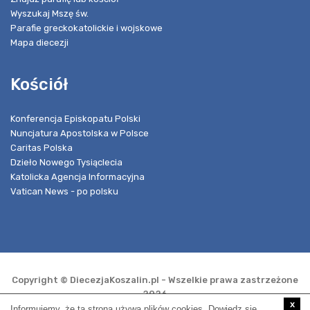
Wyszukaj Mszę św.
Parafie greckokatolickie i wojskowe
Mapa diecezji
Kościół
Konferencja Episkopatu Polski
Nuncjatura Apostolska w Polsce
Caritas Polska
Dzieło Nowego Tysiąclecia
Katolicka Agencja Informacyjna
Vatican News - po polsku
Copyright © DiecezjaKoszalin.pl - Wszelkie prawa zastrzeżone
2026
x
Informujemy, że ta strona używa plików cookies. Dowiedz się