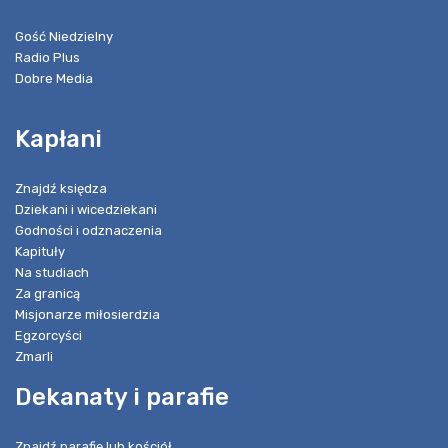
Gość Niedzielny
Radio Plus
Dobre Media
Kapłani
Znajdź księdza
Dziekani i wicedziekani
Godności i odznaczenia
Kapituły
Na studiach
Za granicą
Misjonarze miłosierdzia
Egzorcyści
Zmarli
Dekanaty i parafie
Znajdź parafię lub kościół