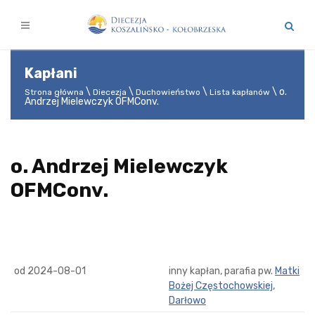
Kapłani
o.
Strona główna
Diecezja
Duchowieństwo
Lista kapłanów
Andrzej Mielewczyk OFMConv.
o. Andrzej Mielewczyk
OFMConv.
od 2024-08-01
inny kapłan, parafia pw.
Matki
Bożej Częstochowskiej,
Darłowo