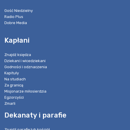
Gość Niedzielny
Radio Plus
Dobre Media
Kapłani
Znajdź księdza
Dziekani i wicedziekani
Godności i odznaczenia
Kapituły
Na studiach
Za granicą
Misjonarze miłosierdzia
Egzorcyści
Zmarli
Dekanaty i parafie
Znajdź parafię lub kościół