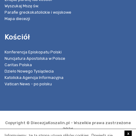
Wyszukaj Mszę św.
Parafie greckokatolickie i wojskowe
Mapa diecezji
Kościół
Konferencja Episkopatu Polski
Nuncjatura Apostolska w Polsce
Caritas Polska
Dzieło Nowego Tysiąclecia
Katolicka Agencja Informacyjna
Vatican News - po polsku
Copyright © DiecezjaKoszalin.pl - Wszelkie prawa zastrzeżone
2026
x
Informujemy, że ta strona używa plików cookies. Dowiedz się