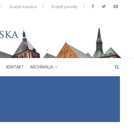
Znajdź księdza
Znajdź parafię
KONTAKT
ARCHIWALIA