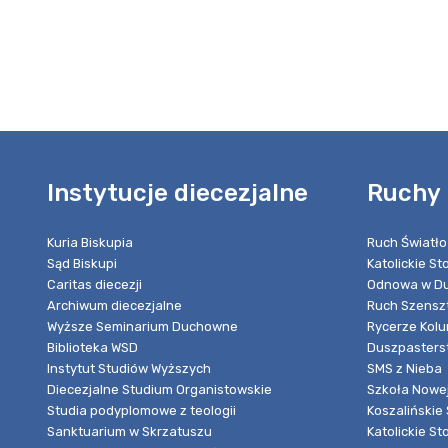
Instytucje diecezjalne
Ruchy 
Kuria Biskupia
Ruch Światło
Sąd Biskupi
Katolickie S
Caritas diecezji
Odnowa w Du
Archiwum diecezjalne
Ruch Szensz
Wyższe Seminarium Duchowne
Rycerze Kol
Biblioteka WSD
Duszpasters
Instytut Studiów Wyższych
SMS z Nieba
Diecezjalne Studium Organistowskie
Szkoła Nowej
Studia podyplomowe z teologii
Koszalińskie 
Sanktuarium w Skrzatuszu
Katolickie St