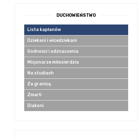
DUCHOWIEŃSTWO
Lista kapłanów
Dziekani i wicedziekani
Godności i odznaczenia
Misjonarze miłosierdzia
Na studiach
Za granicą
Zmarli
Diakoni