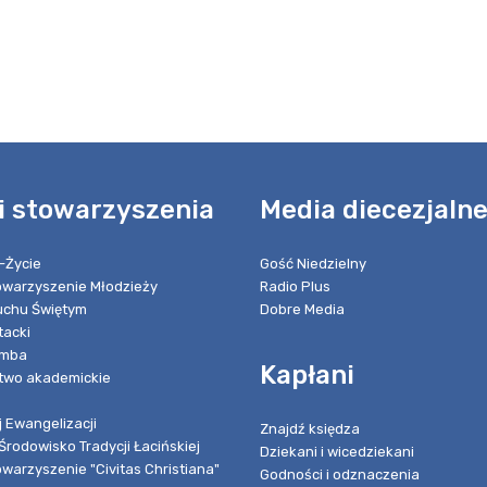
i stowarzyszenia
Media diecezjaln
-Życie
Gość Niedzielny
towarzyszenie Młodzieży
Radio Plus
chu Świętym
Dobre Media
tacki
umba
Kapłani
two akademickie
 Ewangelizacji
Znajdź księdza
Środowisko Tradycji Łacińskiej
Dziekani i wicedziekani
owarzyszenie "Civitas Christiana"
Godności i odznaczenia